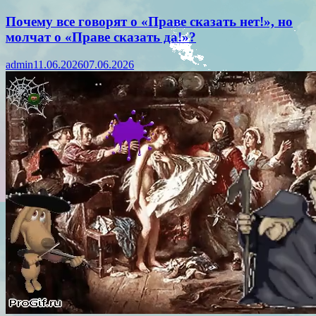
Почему все говорят о «Праве сказать нет!», но
молчат о «Праве сказать да!»?
admin
11.06.2026
07.06.2026