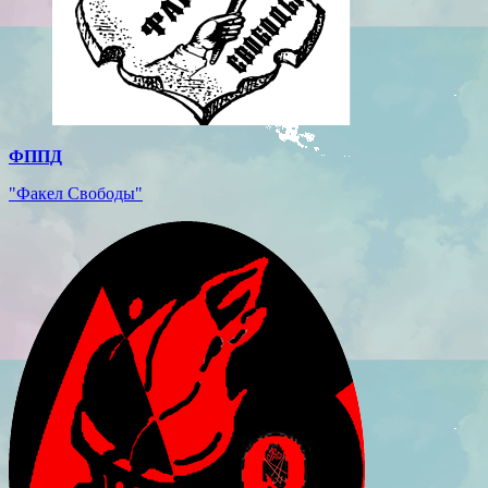
ФППД
"Факел Свободы"