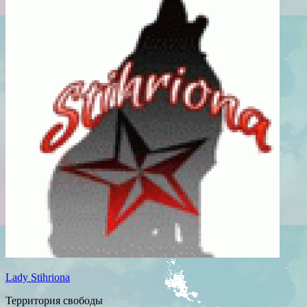
Lady Stihriona
Территория свободы