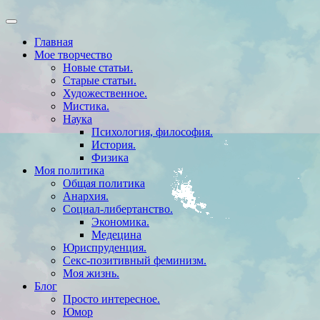
Главная
Мое творчество
Новые статьи.
Старые статьи.
Художественное.
Мистика.
Наука
Психология, философия.
История.
Физика
Моя политика
Общая политика
Анархия.
Социал-либертанство.
Экономика.
Медецина
Юриспруденция.
Секс-позитивный феминизм.
Моя жизнь.
Блог
Просто интересное.
Юмор