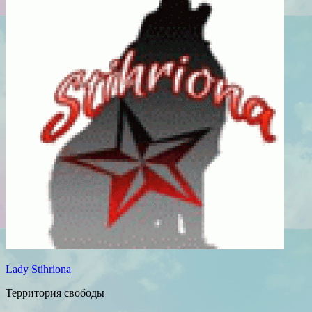
Lady Stihriona
Территория свободы