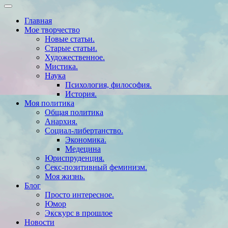
Главная
Мое творчество
Новые статьи.
Старые статьи.
Художественное.
Мистика.
Наука
Психология, философия.
История.
Моя политика
Общая политика
Анархия.
Социал-либертанство.
Экономика.
Медецина
Юриспруденция.
Секс-позитивный феминизм.
Моя жизнь.
Блог
Просто интересное.
Юмор
Экскурс в прошлое
Новости