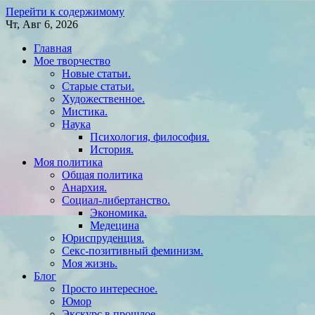
Перейти к содержимому
Чт, Авг 6, 2026
Главная
Мое творчество
Новые статьи.
Старые статьи.
Художественное.
Мистика.
Наука
Психология, философия.
История.
Моя политика
Общая политика
Анархия.
Социал-либертанство.
Экономика.
Медецина
Юриспруденция.
Секс-позитивный феминизм.
Моя жизнь.
Блог
Просто интересное.
Юмор
Экскурс в прошлое