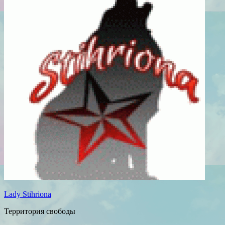
Lady Stihriona
Территория свободы