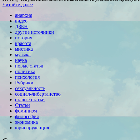
Читайте далее
анархия
видео
ДЗЕН
другие источники
история
красота
мистика
музыка
наука
новые статьи
политика
психология
Рубрики
сексуальность
социал-либертанство
старые статьи
Статьи
феминизм
философия
экономика
юриспруденция