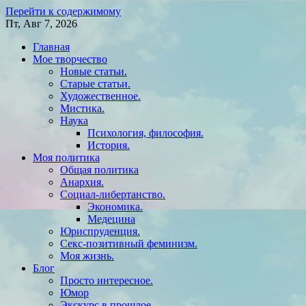
Перейти к содержимому
Пт, Авг 7, 2026
Главная
Мое творчество
Новые статьи.
Старые статьи.
Художественное.
Мистика.
Наука
Психология, философия.
История.
Моя политика
Общая политика
Анархия.
Социал-либертанство.
Экономика.
Медецина
Юриспруденция.
Секс-позитивный феминизм.
Моя жизнь.
Блог
Просто интересное.
Юмор
Экскурс в прошлое