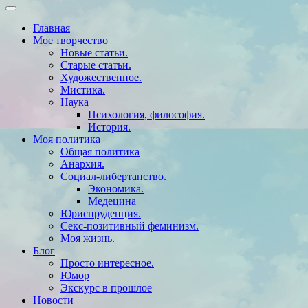
Главная
Мое творчество
Новые статьи.
Старые статьи.
Художественное.
Мистика.
Наука
Психология, философия.
История.
Моя политика
Общая политика
Анархия.
Социал-либертанство.
Экономика.
Медецина
Юриспруденция.
Секс-позитивный феминизм.
Моя жизнь.
Блог
Просто интересное.
Юмор
Экскурс в прошлое
Новости