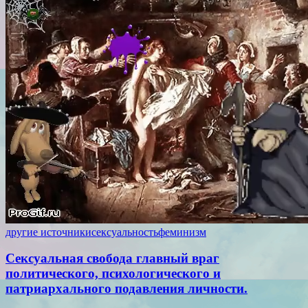
другие источники
сексуальность
феминизм
Сексуальная свобода главный враг
политического, психологического и
патриархального подавления личности.