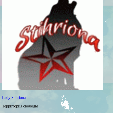
Lady Stihriona
Территория свободы