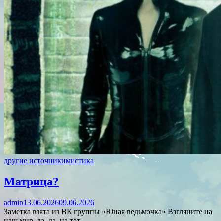
другие источники
мистика
Матрица?
admin
13.06.2026
09.06.2026
Заметка взята из ВК группы «Юная ведьмочка» Взгляните на
наш мир, да, да, на тот…