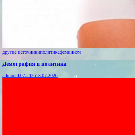
другие источники
политика
феминизм
Демография и политика
admin
20.07.2026
18.07.2026