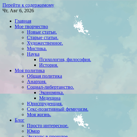
Перейти к содержимому
Чт, Авг 6, 2026
Главная
Мое творчество
Новые статьи.
Старые статьи.
Художественное.
Мистика.
Наука
Психология, философия.
История.
Моя политика
Общая политика
Анархия.
Социал-либертанство.
Экономика.
Медецина
Юриспруденция.
Секс-позитивный феминизм.
Моя жизнь.
Блог
Просто интересное.
Юмор
Экскурс в прошлое