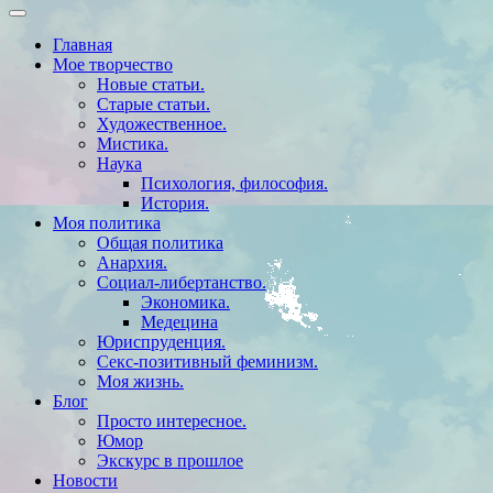
Главная
Мое творчество
Новые статьи.
Старые статьи.
Художественное.
Мистика.
Наука
Психология, философия.
История.
Моя политика
Общая политика
Анархия.
Социал-либертанство.
Экономика.
Медецина
Юриспруденция.
Секс-позитивный феминизм.
Моя жизнь.
Блог
Просто интересное.
Юмор
Экскурс в прошлое
Новости