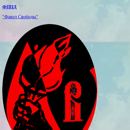
ФППД
"Факел Свободы"