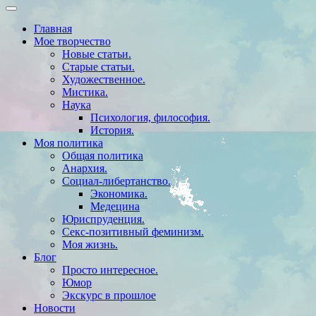
Главная
Мое творчество
Новые статьи.
Старые статьи.
Художественное.
Мистика.
Наука
Психология, философия.
История.
Моя политика
Общая политика
Анархия.
Социал-либертанство.
Экономика.
Медецина
Юриспруденция.
Секс-позитивный феминизм.
Моя жизнь.
Блог
Просто интересное.
Юмор
Экскурс в прошлое
Новости