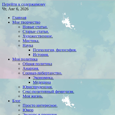
Перейти к содержимому
Чт, Авг 6, 2026
Главная
Мое творчество
Новые статьи.
Старые статьи.
Художественное.
Мистика.
Наука
Психология, философия.
История.
Моя политика
Общая политика
Анархия.
Социал-либертанство.
Экономика.
Медецина
Юриспруденция.
Секс-позитивный феминизм.
Моя жизнь.
Блог
Просто интересное.
Юмор
Экскурс в прошлое