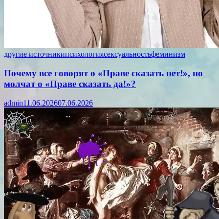
другие источники
психология
сексуальность
феминизм
Почему все говорят о «Праве сказать нет!», но
молчат о «Праве сказать да!»?
admin
11.06.2026
07.06.2026