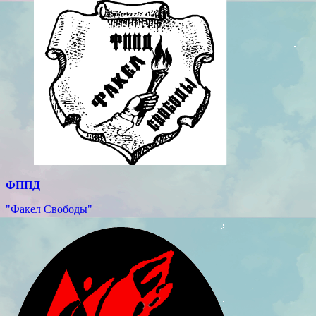
ФППД
"Факел Свободы"