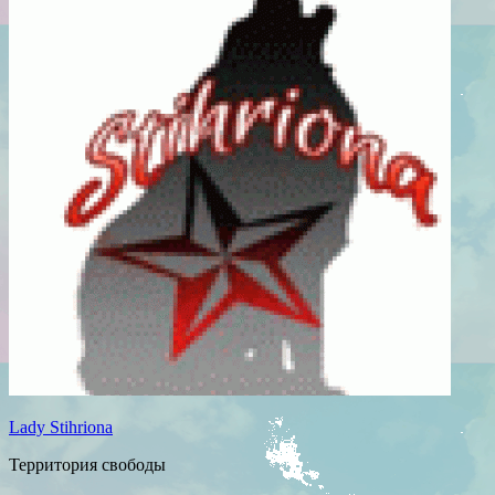
Lady Stihriona
Территория свободы