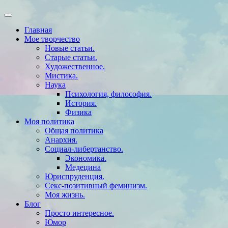
Главная
Мое творчество
Новые статьи.
Старые статьи.
Художественное.
Мистика.
Наука
Психология, философия.
История.
Физика
Моя политика
Общая политика
Анархия.
Социал-либертанство.
Экономика.
Медецина
Юриспруденция.
Секс-позитивный феминизм.
Моя жизнь.
Блог
Просто интересное.
Юмор