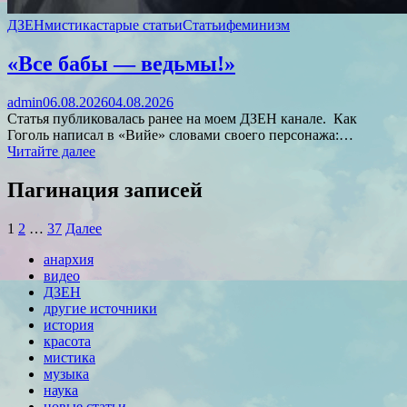
ДЗЕН
мистика
старые статьи
Статьи
феминизм
«Все бабы — ведьмы!»
admin
06.08.2026
04.08.2026
Статья публиковалась ранее на моем ДЗЕН канале. Как
Гоголь написал в «Вийе» словами своего персонажа:…
Читайте далее
Пагинация записей
1
2
…
37
Далее
анархия
видео
ДЗЕН
другие источники
история
красота
мистика
музыка
наука
новые статьи