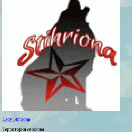
Lady Stihriona
Территория свободы