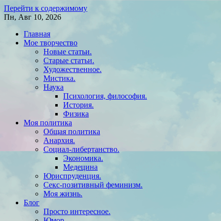
Перейти к содержимому
Пн, Авг 10, 2026
Главная
Мое творчество
Новые статьи.
Старые статьи.
Художественное.
Мистика.
Наука
Психология, философия.
История.
Физика
Моя политика
Общая политика
Анархия.
Социал-либертанство.
Экономика.
Медецина
Юриспруденция.
Секс-позитивный феминизм.
Моя жизнь.
Блог
Просто интересное.
Юмор