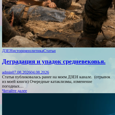
ДЗЕН
история
политика
Статьи
Деградация и упадок средневековья.
admin
07.08.2026
04.08.2026
Статья публиковалась ранее на моем ДЗЕН канале. (отрывок
из моей книги) Очередные катаклизмы, изменение
погодных…
Читайте далее