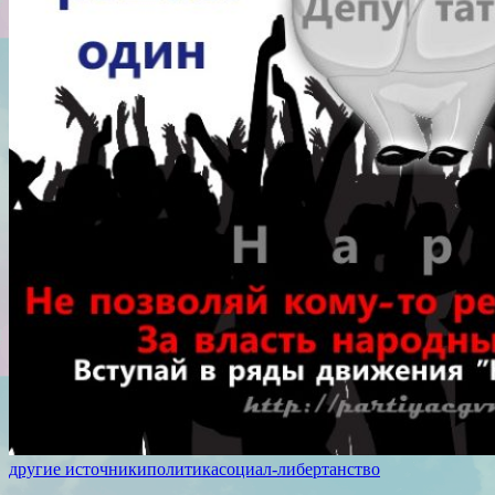
другие источники
политика
социал-либертанство