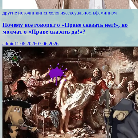
другие источники
психология
сексуальность
феминизм
Почему все говорят о «Праве сказать нет!», но
молчат о «Праве сказать да!»?
admin
11.06.2026
07.06.2026