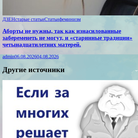
ДЗЕН
старые статьи
Статьи
феминизм
Аборты не нужны, так как изнасилованные
забеременеть не могут, и «старинные традиции»
четынадцатилетних матерей.
admin
06.08.2026
04.08.2026
Другие источники