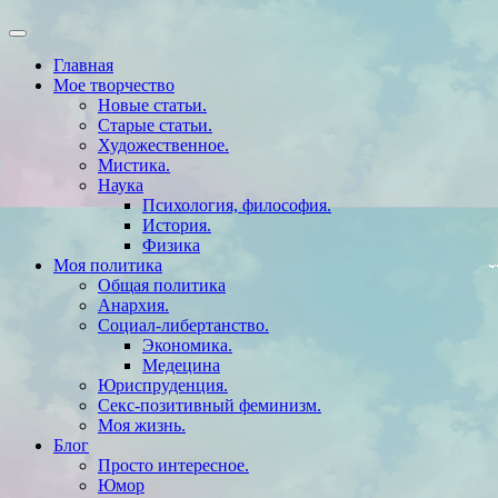
Главная
Мое творчество
Новые статьи.
Старые статьи.
Художественное.
Мистика.
Наука
Психология, философия.
История.
Физика
Моя политика
Общая политика
Анархия.
Социал-либертанство.
Экономика.
Медецина
Юриспруденция.
Секс-позитивный феминизм.
Моя жизнь.
Блог
Просто интересное.
Юмор