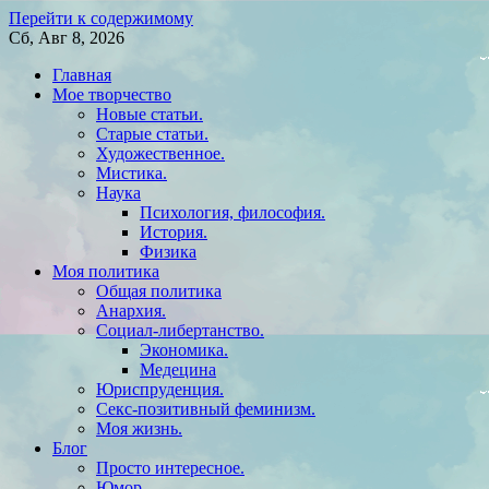
Перейти к содержимому
Сб, Авг 8, 2026
Главная
Мое творчество
Новые статьи.
Старые статьи.
Художественное.
Мистика.
Наука
Психология, философия.
История.
Физика
Моя политика
Общая политика
Анархия.
Социал-либертанство.
Экономика.
Медецина
Юриспруденция.
Секс-позитивный феминизм.
Моя жизнь.
Блог
Просто интересное.
Юмор