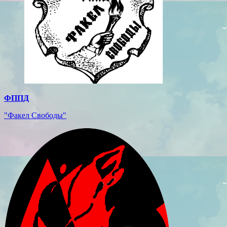
ФППД
"Факел Свободы"