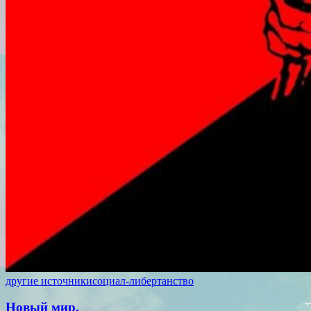
другие источники
социал-либертанство
Новый мир.