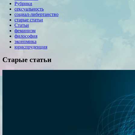
Рубрики
сексуальность
социал-либертанство
старые статьи
Статьи
феминизм
философия
экономика
юриспруденция
Старые статьи