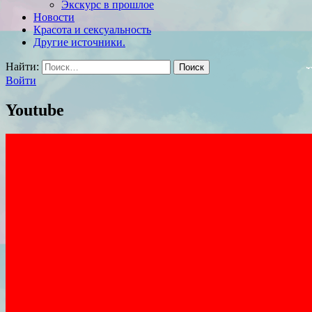
Экскурс в прошлое
Новости
Красота и сексуальность
Другие источники.
Найти:
Войти
Youtube