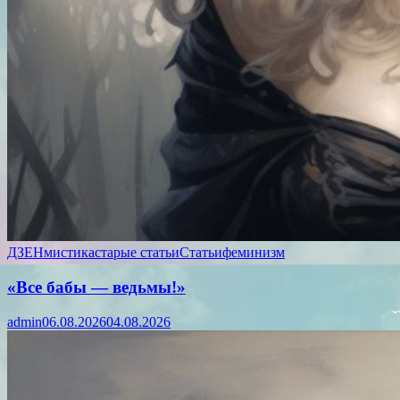
ДЗЕН
мистика
старые статьи
Статьи
феминизм
«Все бабы — ведьмы!»
admin
06.08.2026
04.08.2026