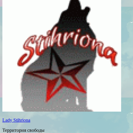
Lady Stihriona
Территория свободы