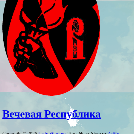
Вечевая Республика
Copyright © 2026
Lady Stihriona
Тема News Store от
Artify