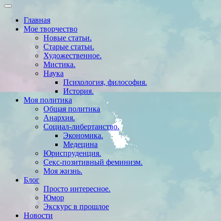
Главная
Мое творчество
Новые статьи.
Старые статьи.
Художественное.
Мистика.
Наука
Психология, философия.
История.
Моя политика
Общая политика
Анархия.
Социал-либертанство.
Экономика.
Медецина
Юриспруденция.
Секс-позитивный феминизм.
Моя жизнь.
Блог
Просто интересное.
Юмор
Экскурс в прошлое
Новости