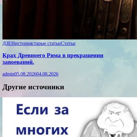
ДЗЕН
история
старые статьи
Статьи
Крах Древноего Рима в прекращении
завоеваний.
admin
05.08.2026
04.08.2026
Другие источники