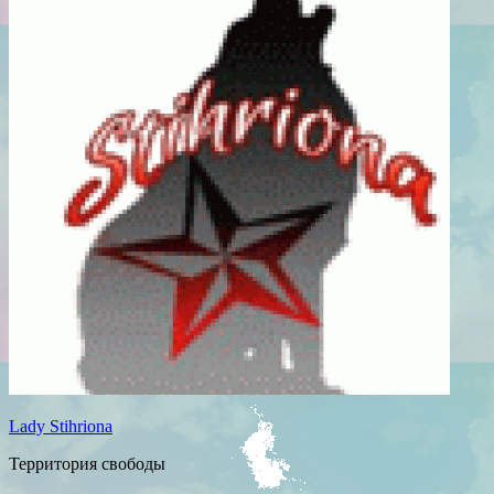
Lady Stihriona
Территория свободы