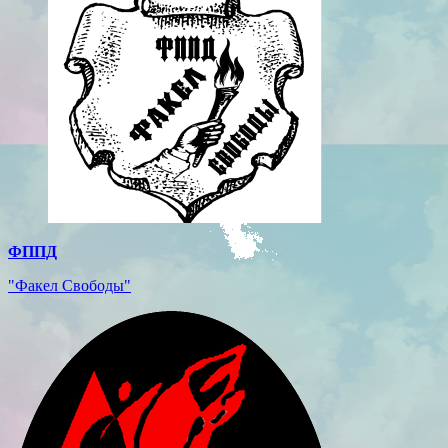
ФППД
"Факел Свободы"