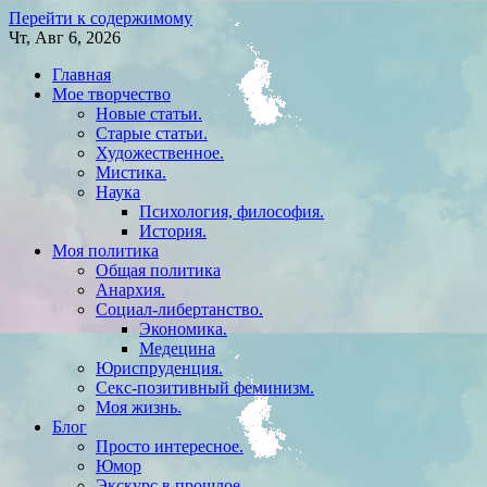
Перейти к содержимому
Чт, Авг 6, 2026
Главная
Мое творчество
Новые статьи.
Старые статьи.
Художественное.
Мистика.
Наука
Психология, философия.
История.
Моя политика
Общая политика
Анархия.
Социал-либертанство.
Экономика.
Медецина
Юриспруденция.
Секс-позитивный феминизм.
Моя жизнь.
Блог
Просто интересное.
Юмор
Экскурс в прошлое