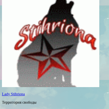
Lady Stihriona
Территория свободы