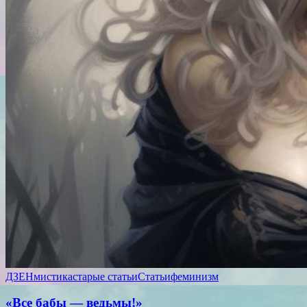
ДЗЕН
мистика
старые статьи
Статьи
феминизм
«Все бабы — ведьмы!»