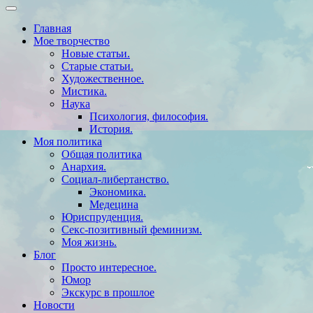
Главная
Мое творчество
Новые статьи.
Старые статьи.
Художественное.
Мистика.
Наука
Психология, философия.
История.
Моя политика
Общая политика
Анархия.
Социал-либертанство.
Экономика.
Медецина
Юриспруденция.
Секс-позитивный феминизм.
Моя жизнь.
Блог
Просто интересное.
Юмор
Экскурс в прошлое
Новости