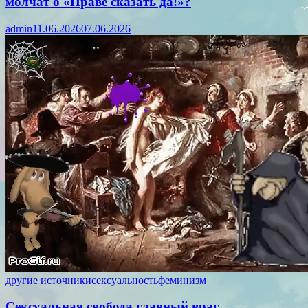
молчат о «Праве сказать да!»?
admin
11.06.2026
07.06.2026
другие источники
сексуальность
феминизм
Сексуальная свобода главный враг