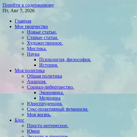
Перейти к содержимому
Пт, Авг 7, 2026
Главная
Мое творчество
Новые статьи.
Старые статьи.
Художественное.
Мистика.
Наука
Психология, философия.
История.
Моя политика
Общая политика
Анархия.
Социал-либертанство.
Экономика.
Медецина
Юриспруденция.
Секс-позитивный феминизм.
Моя жизнь.
Блог
Просто интересное.
Юмор
Экскурс в прошлое