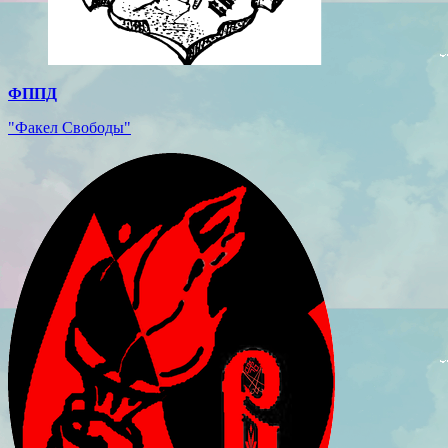
ФППД
"Факел Свободы"