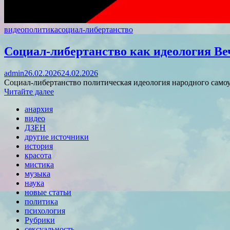
видео
политика
социал-либертанство
Социал-либертанство как идеология Ве
admin
26.02.2026
24.02.2026
Социал-либертанство политическая идеология народного само
Читайте далее
анархия
видео
ДЗЕН
другие источники
история
красота
мистика
музыка
наука
новые статьи
политика
психология
Рубрики
сексуальность