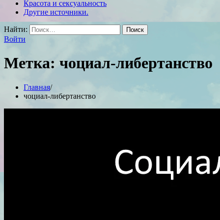
Красота и сексуальность
Другие источники.
Найти:
Войти
Метка:
чоциал-либертанство
Главная
чоциал-либертанство