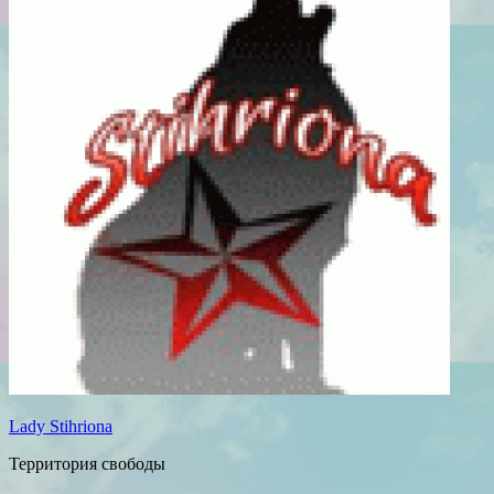
Lady Stihriona
Территория свободы