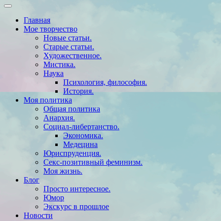
Главная
Мое творчество
Новые статьи.
Старые статьи.
Художественное.
Мистика.
Наука
Психология, философия.
История.
Моя политика
Общая политика
Анархия.
Социал-либертанство.
Экономика.
Медецина
Юриспруденция.
Секс-позитивный феминизм.
Моя жизнь.
Блог
Просто интересное.
Юмор
Экскурс в прошлое
Новости