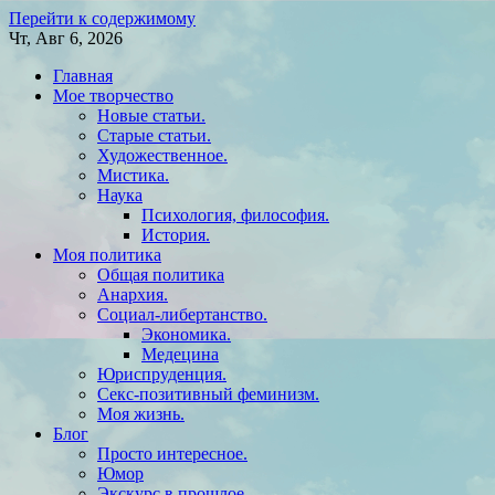
Перейти к содержимому
Чт, Авг 6, 2026
Главная
Мое творчество
Новые статьи.
Старые статьи.
Художественное.
Мистика.
Наука
Психология, философия.
История.
Моя политика
Общая политика
Анархия.
Социал-либертанство.
Экономика.
Медецина
Юриспруденция.
Секс-позитивный феминизм.
Моя жизнь.
Блог
Просто интересное.
Юмор
Экскурс в прошлое