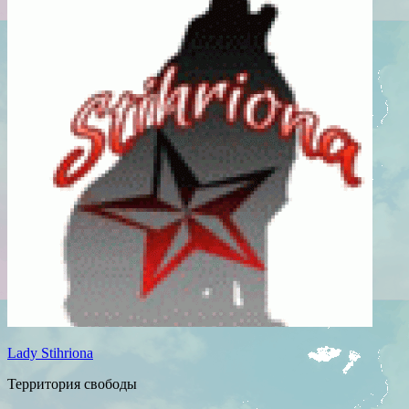
Lady Stihriona
Территория свободы