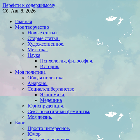
Перейти к содержимому
Сб, Авг 8, 2026
Главная
Мое творчество
Новые статьи.
Старые статьи.
Художественное.
Мистика.
Наука
Психология, философия.
История.
Моя политика
Общая политика
Анархия.
Социал-либертанство.
Экономика.
Медецина
Юриспруденция.
Секс-позитивный феминизм.
Моя жизнь.
Блог
Просто интересное.
Юмор
Экскурс в прошлое