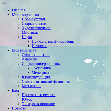
Главная
Мое творчество
Новые статьи.
Старые статьи.
Художественное.
Мистика.
Наука
Психология, философия.
История.
Моя политика
Общая политика
Анархия.
Социал-либертанство.
Экономика.
Медецина
Юриспруденция.
Секс-позитивный феминизм.
Моя жизнь.
Блог
Просто интересное.
Юмор
Экскурс в прошлое
Новости