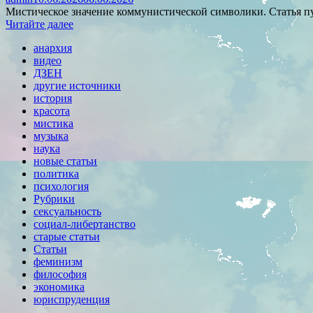
Мистическое значение коммунистической символики. Статья пу
Читайте далее
анархия
видео
ДЗЕН
другие источники
история
красота
мистика
музыка
наука
новые статьи
политика
психология
Рубрики
сексуальность
социал-либертанство
старые статьи
Статьи
феминизм
философия
экономика
юриспруденция