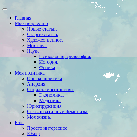
Главная
Мое творчество
Новые статьи.
Старые статьи.
Художественное.
Мистика.
Наука
Психология, философия.
История.
Физика
Моя политика
Общая политика
Анархия.
Социал-либертанство.
Экономика.
Медецина
Юриспруденция.
Секс-позитивный феминизм.
Моя жизнь.
Блог
Просто интересное.
Юмор