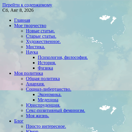
Перейти к содержимому
Сб, Авг 8, 2026
Главная
Мое творчество
Новые статьи.
Старые статьи.
Художественное.
Мистика.
Наука
Психология, философия.
История.
Физика
Моя политика
Общая политика
Анархия.
Социал-либертанство.
Экономика.
Медецина
Юриспруденция.
Секс-позитивный феминизм.
Моя жизнь.
Блог
Просто интересное.
Юмор