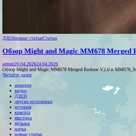
ДЗЕН
новые статьи
Статьи
Обзор Might and Magic MM678 Merged R
admin
26.04.2026
24.04.2026
Обзор Might and Magic MM678 Merged Redone V2.0 и MM678_Me
Читайте далее
анархия
видео
ДЗЕН
другие источники
история
красота
мистика
музыка
наука
новые статьи