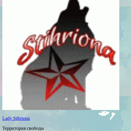
Lady Stihriona
Территория свободы