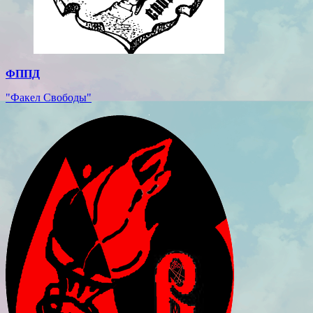
ФППД
"Факел Свободы"