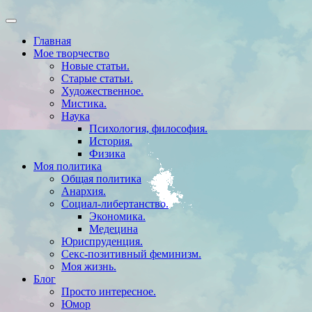
Главная
Мое творчество
Новые статьи.
Старые статьи.
Художественное.
Мистика.
Наука
Психология, философия.
История.
Физика
Моя политика
Общая политика
Анархия.
Социал-либертанство.
Экономика.
Медецина
Юриспруденция.
Секс-позитивный феминизм.
Моя жизнь.
Блог
Просто интересное.
Юмор