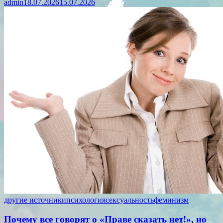
admin
18.07.2026
15.07.2026
другие источники
психология
сексуальность
феминизм
Почему все говорят о «Праве сказать нет!», но