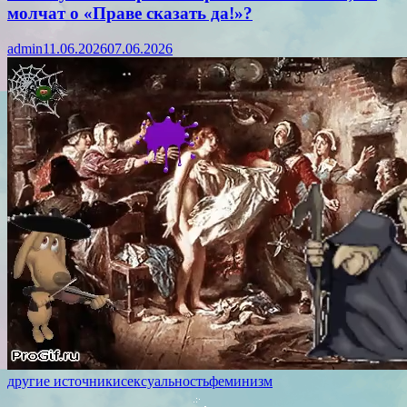
молчат о «Праве сказать да!»?
admin
11.06.2026
07.06.2026
другие источники
сексуальность
феминизм