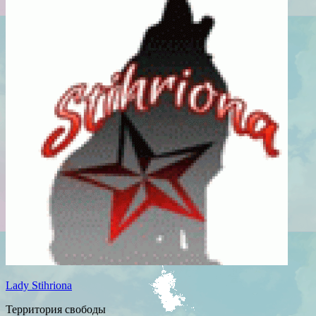
Lady Stihriona
Территория свободы