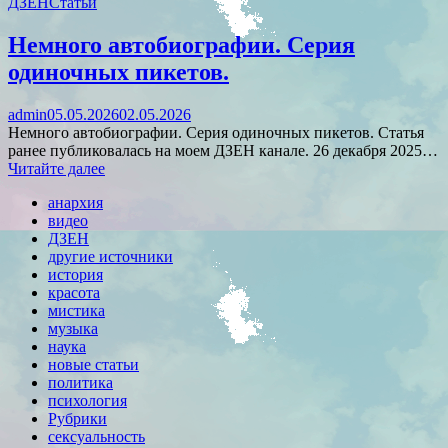
ДЗЕН
Статьи
Немного автобиографии. Серия
одиночных пикетов.
admin
05.05.2026
02.05.2026
Немного автобиографии. Серия одиночных пикетов. Статья
ранее публиковалась на моем ДЗЕН канале. 26 декабря 2025…
Читайте далее
анархия
видео
ДЗЕН
другие источники
история
красота
мистика
музыка
наука
новые статьи
политика
психология
Рубрики
сексуальность