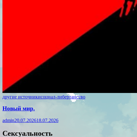
другие источники
социал-либертанство
Новый мир.
admin
20.07.2026
18.07.2026
Сексуальность