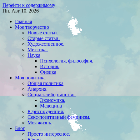
Перейти к содержимому
Пн, Авг 10, 2026
Главная
Мое творчество
Новые статьи.
Старые статьи.
Художественное.
Мистика.
Наука
Психология, философия.
История.
Физика
Моя политика
Общая политика
Анархия.
Социал-либертанство.
Экономика.
Медецина
Юриспруденция.
Секс-позитивный феминизм.
Моя жизнь.
Блог
Просто интересное.
Юмор