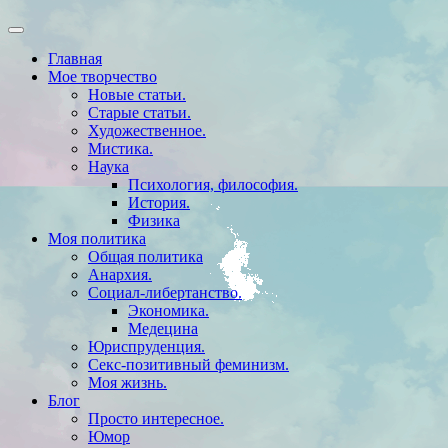
Главная
Мое творчество
Новые статьи.
Старые статьи.
Художественное.
Мистика.
Наука
Психология, философия.
История.
Физика
Моя политика
Общая политика
Анархия.
Социал-либертанство.
Экономика.
Медецина
Юриспруденция.
Секс-позитивный феминизм.
Моя жизнь.
Блог
Просто интересное.
Юмор