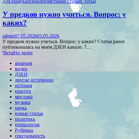
ДЗЕН
наука
психология
старые статьи
Статьи
У предков нужно учиться. Вопрос: у
каких?
admin
07.05.2026
03.05.2026
У предков нужно учиться. Вопрос: у каких? Статья ранее
публиковалась на моем ДЗЕН канале. 7…
Читайте далее
анархия
видео
ДЗЕН
другие источники
история
красота
мистика
музыка
наука
новые статьи
политика
психология
Рубрики
сексуальность