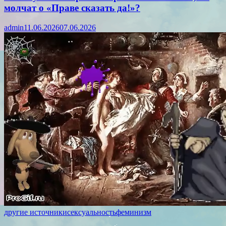
молчат о «Праве сказать да!»?
admin
11.06.2026
07.06.2026
другие источники
сексуальность
феминизм