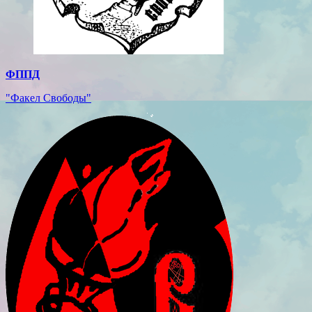
ФППД
"Факел Свободы"