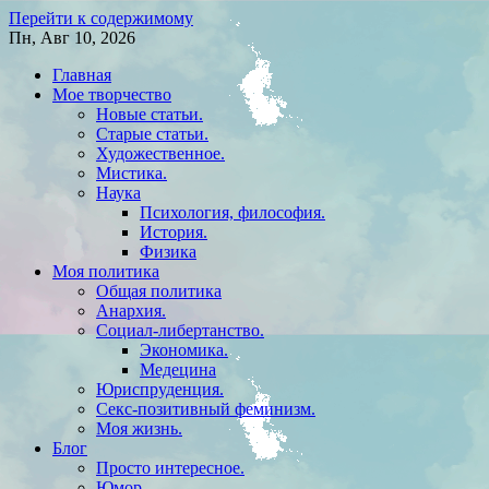
Перейти к содержимому
Пн, Авг 10, 2026
Главная
Мое творчество
Новые статьи.
Старые статьи.
Художественное.
Мистика.
Наука
Психология, философия.
История.
Физика
Моя политика
Общая политика
Анархия.
Социал-либертанство.
Экономика.
Медецина
Юриспруденция.
Секс-позитивный феминизм.
Моя жизнь.
Блог
Просто интересное.
Юмор