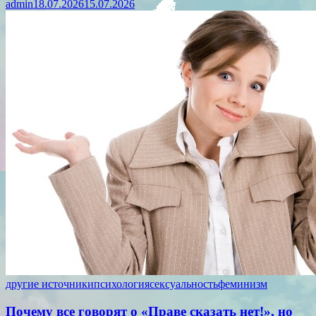
admin
18.07.2026
15.07.2026
другие источники
психология
сексуальность
феминизм
Почему все говорят о «Праве сказать нет!», но