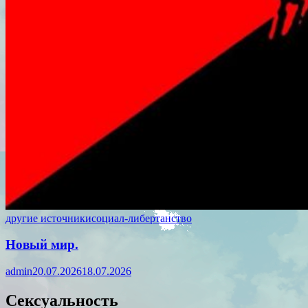
другие источники
социал-либертанство
Новый мир.
admin
20.07.2026
18.07.2026
Сексуальность