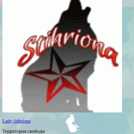
Lady Stihriona
Территория свободы