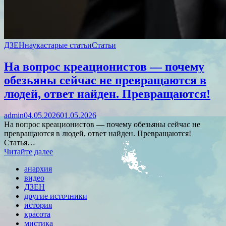
ДЗЕН
наука
старые статьи
Статьи
На вопрос креационистов — почему
обезьяны сейчас не превращаются в
людей, ответ найден. Превращаются!
admin
04.05.2026
01.05.2026
На вопрос креационистов — почему обезьяны сейчас не
превращаются в людей, ответ найден. Превращаются!
Статья…
Читайте далее
анархия
видео
ДЗЕН
другие источники
история
красота
мистика