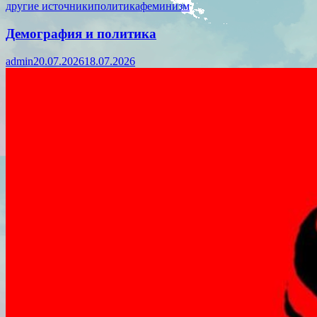
другие источники
политика
феминизм
Демография и политика
admin
20.07.2026
18.07.2026