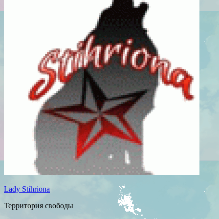
Lady Stihriona
Территория свободы