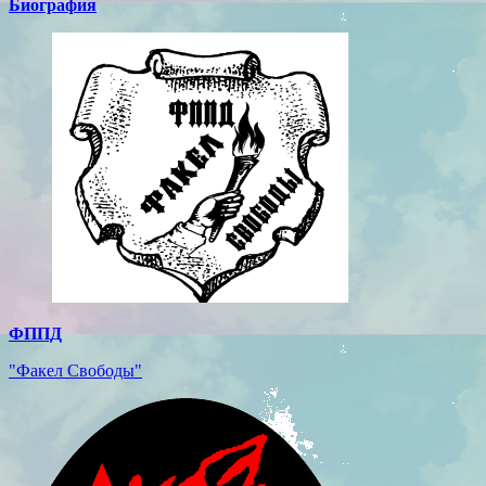
Биография
ФППД
"Факел Свободы"