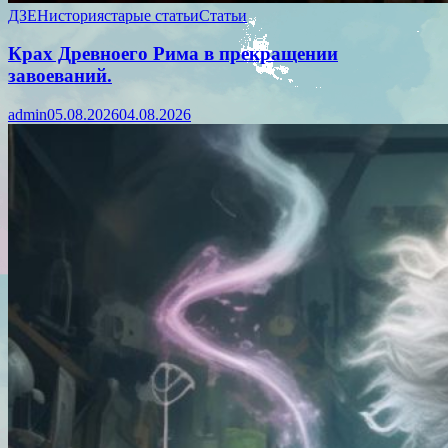
ДЗЕН
история
старые статьи
Статьи
Крах Древноего Рима в прекращении
завоеваний.
admin
05.08.2026
04.08.2026