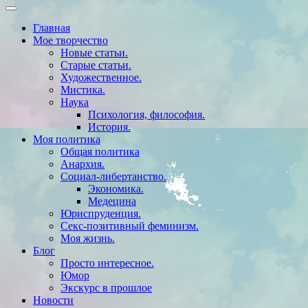
Главная
Мое творчество
Новые статьи.
Старые статьи.
Художественное.
Мистика.
Наука
Психология, философия.
История.
Моя политика
Общая политика
Анархия.
Социал-либертанство.
Экономика.
Медецина
Юриспруденция.
Секс-позитивный феминизм.
Моя жизнь.
Блог
Просто интересное.
Юмор
Экскурс в прошлое
Новости