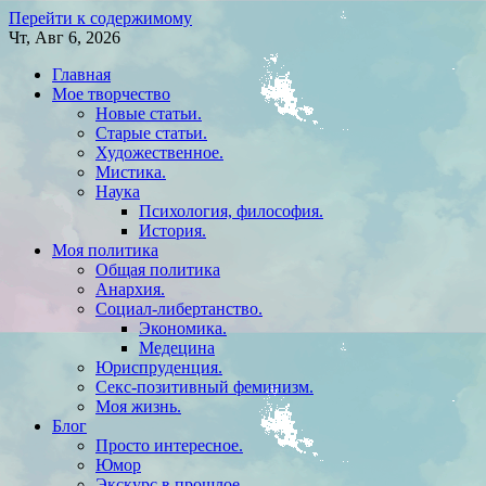
Перейти к содержимому
Чт, Авг 6, 2026
Главная
Мое творчество
Новые статьи.
Старые статьи.
Художественное.
Мистика.
Наука
Психология, философия.
История.
Моя политика
Общая политика
Анархия.
Социал-либертанство.
Экономика.
Медецина
Юриспруденция.
Секс-позитивный феминизм.
Моя жизнь.
Блог
Просто интересное.
Юмор
Экскурс в прошлое