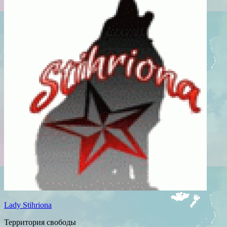
Lady Stihriona
Территория свободы