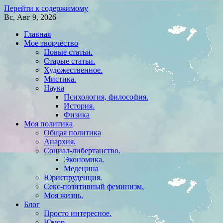
Перейти к содержимому
Вс, Авг 9, 2026
Главная
Мое творчество
Новые статьи.
Старые статьи.
Художественное.
Мистика.
Наука
Психология, философия.
История.
Физика
Моя политика
Общая политика
Анархия.
Социал-либертанство.
Экономика.
Медецина
Юриспруденция.
Секс-позитивный феминизм.
Моя жизнь.
Блог
Просто интересное.
Юмор