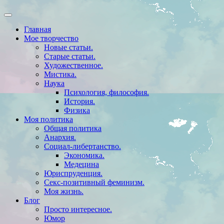
Главная
Мое творчество
Новые статьи.
Старые статьи.
Художественное.
Мистика.
Наука
Психология, философия.
История.
Физика
Моя политика
Общая политика
Анархия.
Социал-либертанство.
Экономика.
Медецина
Юриспруденция.
Секс-позитивный феминизм.
Моя жизнь.
Блог
Просто интересное.
Юмор