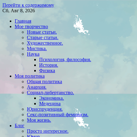
Перейти к содержимому
Сб, Авг 8, 2026
Главная
Мое творчество
Новые статьи.
Старые статьи.
Художественное.
Мистика.
Наука
Психология, философия.
История.
Физика
Моя политика
Общая политика
Анархия.
Социал-либертанство.
Экономика.
Медецина
Юриспруденция.
Секс-позитивный феминизм.
Моя жизнь.
Блог
Просто интересное.
Юмор