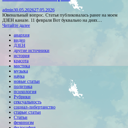
admin
30.05.2026
27.05.2026
Ювенальный вопрос. Статья публиковалась ранее на моем
ДЗЕН канале. 11 февраля Вот буквально на днях…
Читайте далее
анархия
видео
ДЗЕН
другие источники
история
красота
мистика
музыка
наука
новые статьи
политика
психология
Рубрики
сексуальность
социал-либертанство
старые статьи
Статьи
феминизм
философия