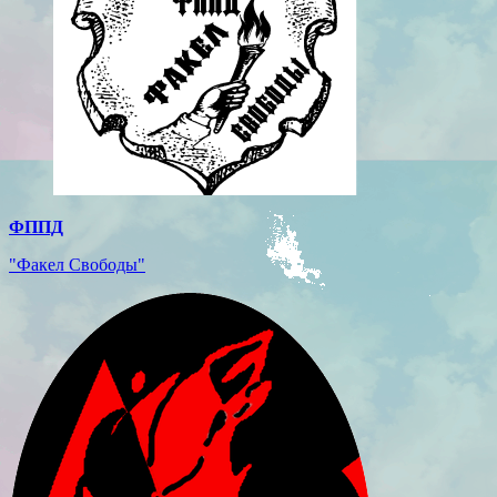
ФППД
"Факел Свободы"