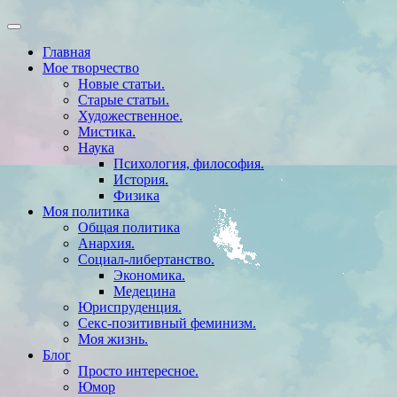
Главная
Мое творчество
Новые статьи.
Старые статьи.
Художественное.
Мистика.
Наука
Психология, философия.
История.
Физика
Моя политика
Общая политика
Анархия.
Социал-либертанство.
Экономика.
Медецина
Юриспруденция.
Секс-позитивный феминизм.
Моя жизнь.
Блог
Просто интересное.
Юмор