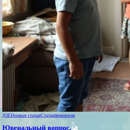
ДЗЕН
новые статьи
Статьи
феминизм
Ювенальный вопрос.