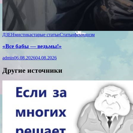
ДЗЕН
мистика
старые статьи
Статьи
феминизм
«Все бабы — ведьмы!»
admin
06.08.2026
04.08.2026
Другие источники