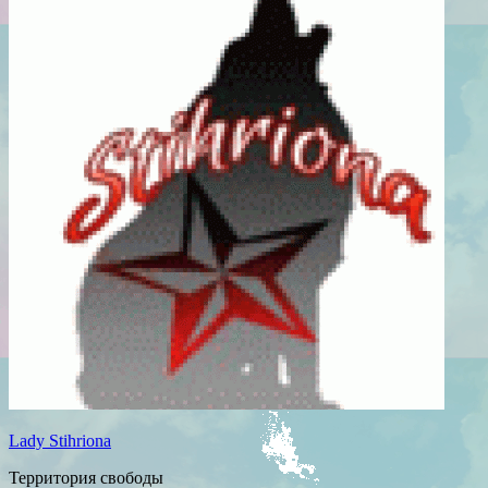
Lady Stihriona
Территория свободы