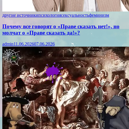
другие источники
психология
сексуальность
феминизм
Почему все говорят о «Праве сказать нет!», но
молчат о «Праве сказать да!»?
admin
11.06.2026
07.06.2026