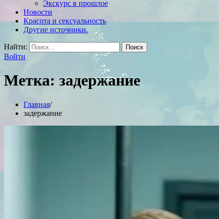
Экскурс в прошлое
Новости
Красота и сексуальность
Другие источники.
Найти:
Войти
Метка:
задержание
Главная
задержание