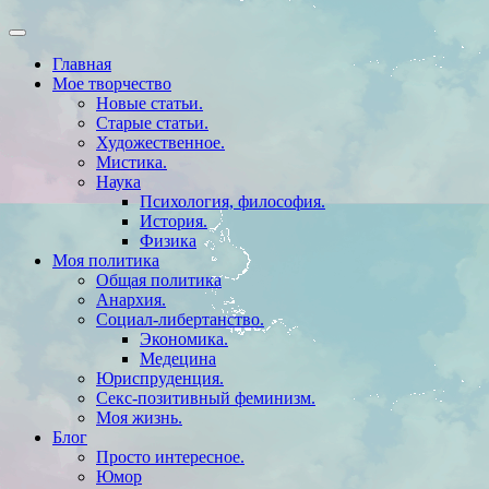
Главная
Мое творчество
Новые статьи.
Старые статьи.
Художественное.
Мистика.
Наука
Психология, философия.
История.
Физика
Моя политика
Общая политика
Анархия.
Социал-либертанство.
Экономика.
Медецина
Юриспруденция.
Секс-позитивный феминизм.
Моя жизнь.
Блог
Просто интересное.
Юмор