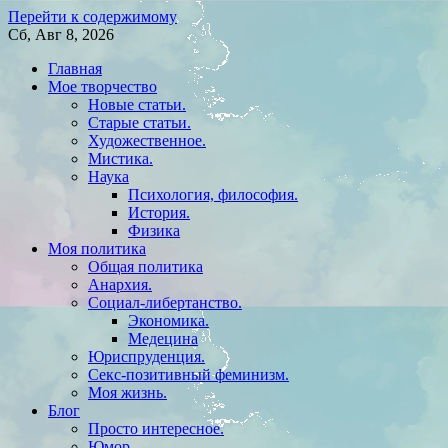
Перейти к содержимому
Сб, Авг 8, 2026
Главная
Мое творчество
Новые статьи.
Старые статьи.
Художественное.
Мистика.
Наука
Психология, философия.
История.
Физика
Моя политика
Общая политика
Анархия.
Социал-либертанство.
Экономика.
Медецина
Юриспруденция.
Секс-позитивный феминизм.
Моя жизнь.
Блог
Просто интересное.
Юмор