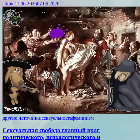
admin
11.06.2026
07.06.2026
другие источники
сексуальность
феминизм
Сексуальная свобода главный враг
политического, психологического и