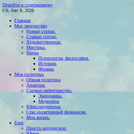
Перейти к содержимому
Сб, Авг 8, 2026
Главная
Мое творчество
Новые статьи.
Старые статьи.
Художественное.
Мистика.
Наука
Психология, философия.
История.
Физика
Моя политика
Общая политика
Анархия.
Социал-либертанство.
Экономика.
Медецина
Юриспруденция.
Секс-позитивный феминизм.
Моя жизнь.
Блог
Просто интересное.
Юмор