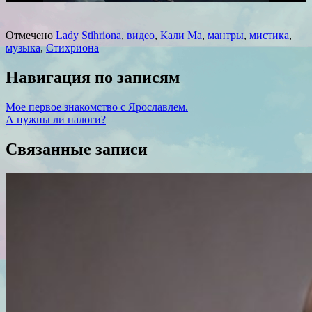
Отмечено
Lady Stihriona
,
видео
,
Кали Ма
,
мантры
,
мистика
,
музыка
,
Стихриона
Навигация по записям
Мое первое знакомство с Ярославлем.
А нужны ли налоги?
Связанные записи