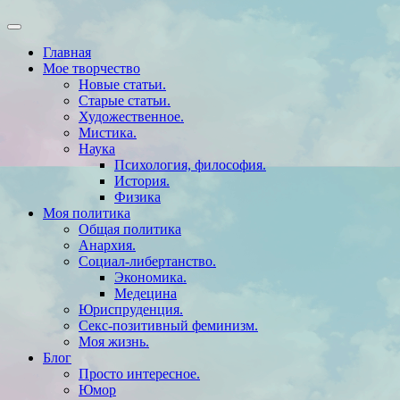
Главная
Мое творчество
Новые статьи.
Старые статьи.
Художественное.
Мистика.
Наука
Психология, философия.
История.
Физика
Моя политика
Общая политика
Анархия.
Социал-либертанство.
Экономика.
Медецина
Юриспруденция.
Секс-позитивный феминизм.
Моя жизнь.
Блог
Просто интересное.
Юмор