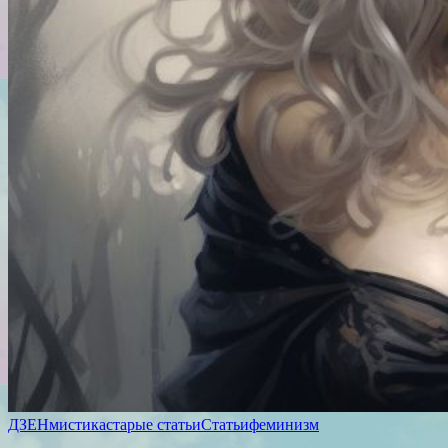
ДЗЕН
мистика
старые статьи
Статьи
феминизм