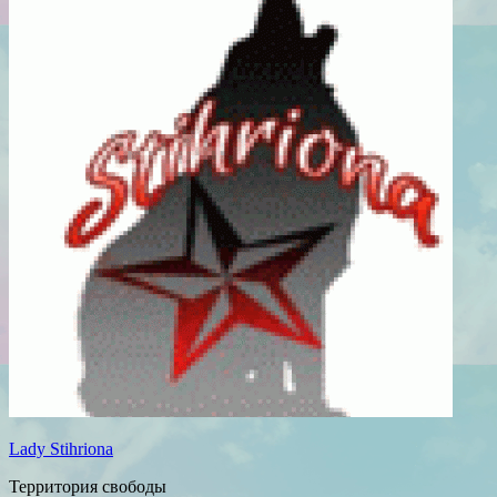
Lady Stihriona
Территория свободы