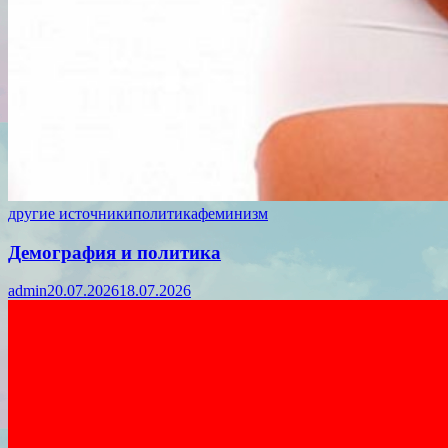
другие источники
политика
феминизм
Демография и политика
admin
20.07.2026
18.07.2026