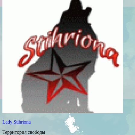
Lady Stihriona
Территория свободы