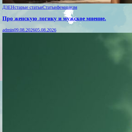
ДЗЕН
старые статьи
Статьи
феминизм
Про женскую логику и мужское мнение.
admin
09.08.2026
05.08.2026