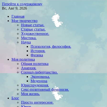
Перейти к содержимому
Вс, Авг 9, 2026
Главная
Мое творчество
Новые статьи.
Старые статьи.
Художественное.
Мистика.
Наука
Психология, философия.
История.
Физика
Моя политика
Общая политика
Анархия.
Социал-либертанство.
Экономика.
Медецина
Юриспруденция.
Секс-позитивный феминизм.
Моя жизнь.
Блог
Просто интересное.
Юмор