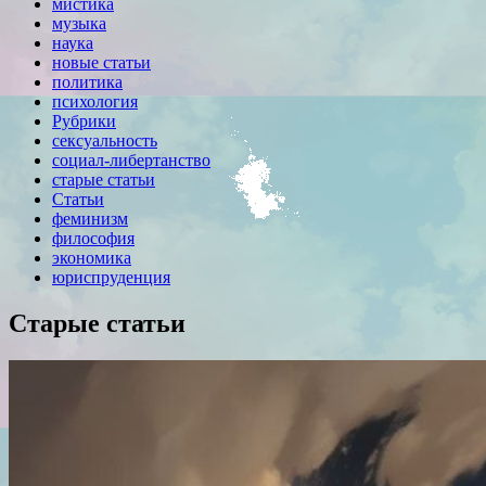
мистика
музыка
наука
новые статьи
политика
психология
Рубрики
сексуальность
социал-либертанство
старые статьи
Статьи
феминизм
философия
экономика
юриспруденция
Старые статьи