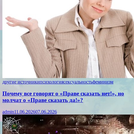
другие источники
психология
сексуальность
феминизм
Почему все говорят о «Праве сказать нет!», но
молчат о «Праве сказать да!»?
admin
11.06.2026
07.06.2026