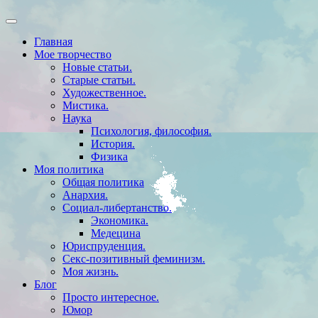
Главная
Мое творчество
Новые статьи.
Старые статьи.
Художественное.
Мистика.
Наука
Психология, философия.
История.
Физика
Моя политика
Общая политика
Анархия.
Социал-либертанство.
Экономика.
Медецина
Юриспруденция.
Секс-позитивный феминизм.
Моя жизнь.
Блог
Просто интересное.
Юмор