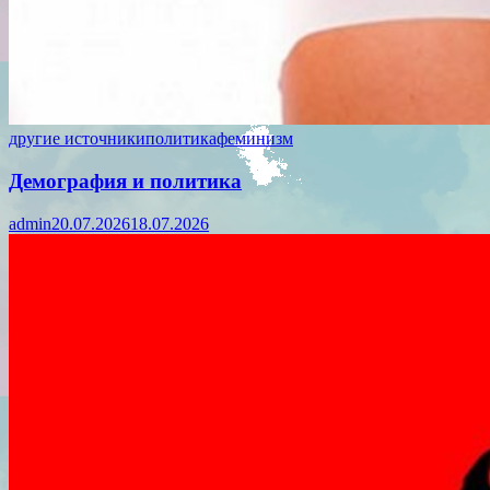
другие источники
политика
феминизм
Демография и политика
admin
20.07.2026
18.07.2026