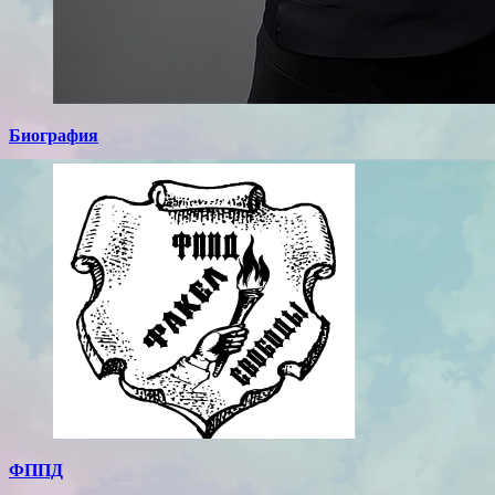
Биография
ФППД