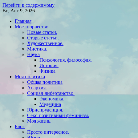
Перейти к содержимому
Вс, Авг 9, 2026
Главная
Мое творчество
Новые статьи.
Старые статьи.
Художественное.
Мистика.
Наука
Психология, философия.
История.
Физика
Моя политика
Общая политика
Анархия.
Социал-либертанство.
Экономика.
Медецина
Юриспруденция.
Секс-позитивный феминизм.
Моя жизнь.
Блог
Просто интересное.
Юмор