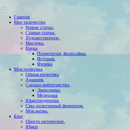
Главная
Мое творчество
Новые статьи.
Старые статьи.
Художественное.
Мистика.
Наука
Психология, философия.
История.
Физика
Моя политика
Общая политика
Анархия.
Социал-либертанство.
Экономика.
Медецина
Юриспруденция.
Секс-позитивный феминизм.
Моя жизнь.
Блог
Просто интересное.
Юмор