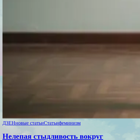
ДЗЕН
новые статьи
Статьи
феминизм
Нелепая стыдливость вокруг