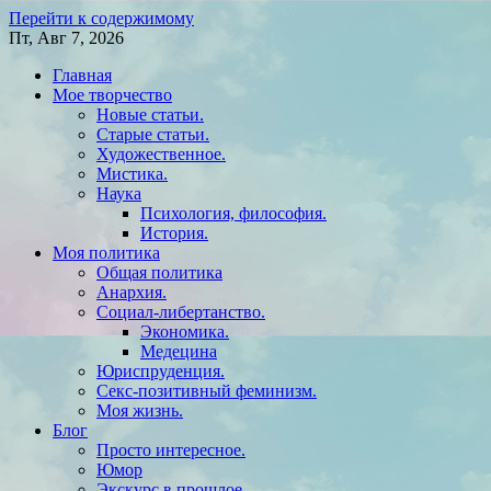
Перейти к содержимому
Пт, Авг 7, 2026
Главная
Мое творчество
Новые статьи.
Старые статьи.
Художественное.
Мистика.
Наука
Психология, философия.
История.
Моя политика
Общая политика
Анархия.
Социал-либертанство.
Экономика.
Медецина
Юриспруденция.
Секс-позитивный феминизм.
Моя жизнь.
Блог
Просто интересное.
Юмор
Экскурс в прошлое