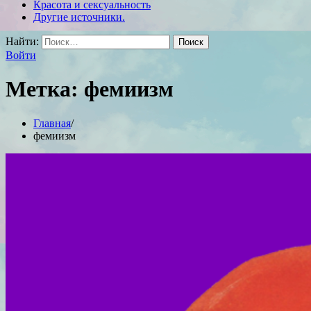
Красота и сексуальность
Другие источники.
Найти:
Войти
Метка:
фемиизм
Главная
фемиизм