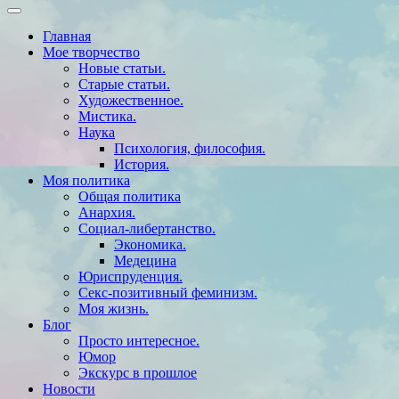
Главная
Мое творчество
Новые статьи.
Старые статьи.
Художественное.
Мистика.
Наука
Психология, философия.
История.
Моя политика
Общая политика
Анархия.
Социал-либертанство.
Экономика.
Медецина
Юриспруденция.
Секс-позитивный феминизм.
Моя жизнь.
Блог
Просто интересное.
Юмор
Экскурс в прошлое
Новости