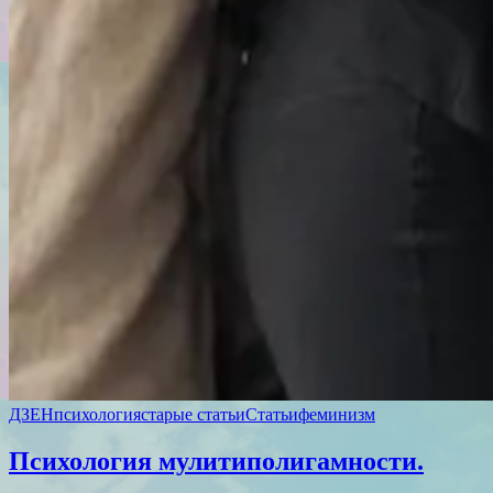
ДЗЕН
психология
старые статьи
Статьи
феминизм
Психология мулитиполигамности.