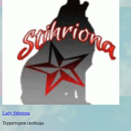
Lady Stihriona
Территория свободы