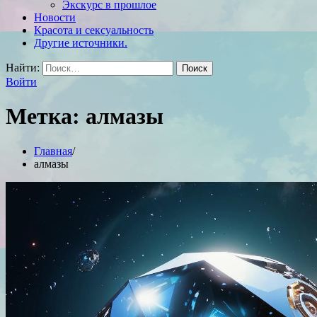
Экскурс в прошлое
Новости
Красота и сексуальность
Другие источники.
Найти:
Войти
Метка:
алмазы
Главная
алмазы