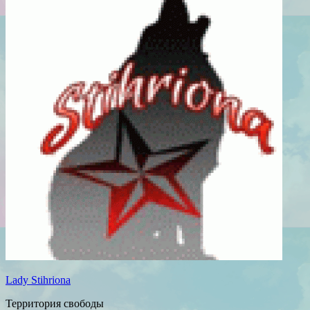
Lady Stihriona
Территория свободы