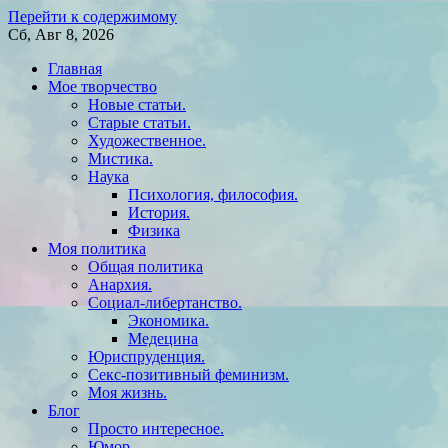
Перейти к содержимому
Сб, Авг 8, 2026
Главная
Мое творчество
Новые статьи.
Старые статьи.
Художественное.
Мистика.
Наука
Психология, философия.
История.
Физика
Моя политика
Общая политика
Анархия.
Социал-либертанство.
Экономика.
Медецина
Юриспруденция.
Секс-позитивный феминизм.
Моя жизнь.
Блог
Просто интересное.
Юмор