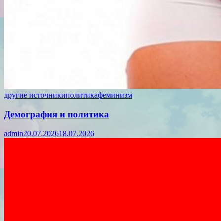
другие источники
политика
феминизм
Демография и политика
admin
20.07.2026
18.07.2026