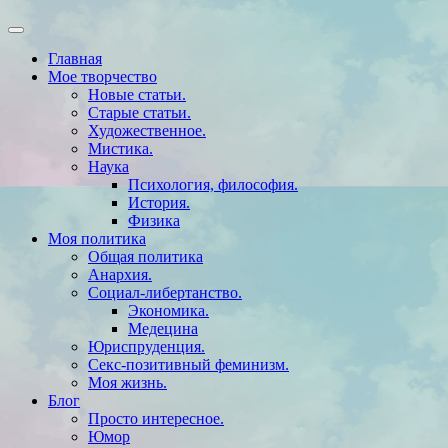
Главная
Мое творчество
Новые статьи.
Старые статьи.
Художественное.
Мистика.
Наука
Психология, философия.
История.
Физика
Моя политика
Общая политика
Анархия.
Социал-либертанство.
Экономика.
Медецина
Юриспруденция.
Секс-позитивный феминизм.
Моя жизнь.
Блог
Просто интересное.
Юмор