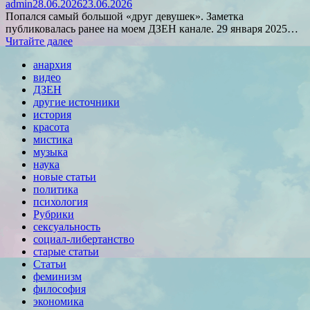
admin
28.06.2026
23.06.2026
Попался самый большой «друг девушек». Заметка
публиковалась ранее на моем ДЗЕН канале. 29 января 2025…
Читайте далее
анархия
видео
ДЗЕН
другие источники
история
красота
мистика
музыка
наука
новые статьи
политика
психология
Рубрики
сексуальность
социал-либертанство
старые статьи
Статьи
феминизм
философия
экономика