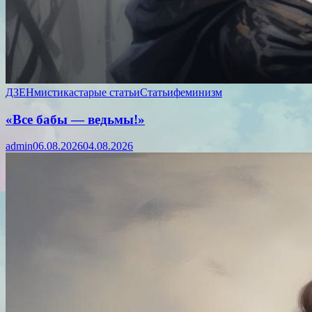
ДЗЕН
мистика
старые статьи
Статьи
феминизм
«Все бабы — ведьмы!»
admin
06.08.2026
04.08.2026