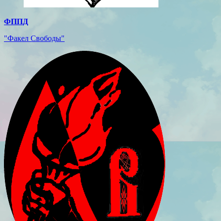
ФППД
"Факел Свободы"