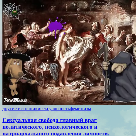
другие источники
сексуальность
феминизм
Сексуальная свобода главный враг
политического, психологического и
патриархального подавления личности.