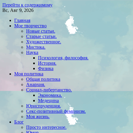
Перейти к содержимому
Вс, Авг 9, 2026
Главная
Мое творчество
Новые статьи.
Старые статьи.
Художественное.
Мистика.
Наука
Психология, философия.
История.
Физика
Моя политика
Общая политика
Анархия.
Социал-либертанство.
Экономика.
Медецина
Юриспруденция.
Секс-позитивный феминизм.
Моя жизнь.
Блог
Просто интересное.
Юмор