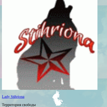
Lady Stihriona
Территория свободы