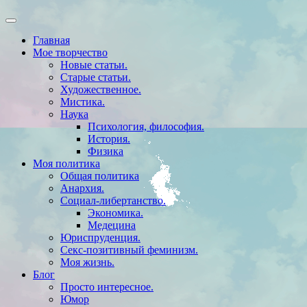
Главная
Мое творчество
Новые статьи.
Старые статьи.
Художественное.
Мистика.
Наука
Психология, философия.
История.
Физика
Моя политика
Общая политика
Анархия.
Социал-либертанство.
Экономика.
Медецина
Юриспруденция.
Секс-позитивный феминизм.
Моя жизнь.
Блог
Просто интересное.
Юмор