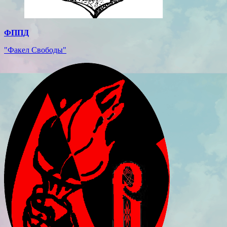
ФППД
"Факел Свободы"