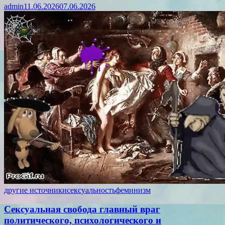
admin
11.06.2026
07.06.2026
другие источники
сексуальность
феминизм
Сексуальная свобода главный враг
политического, психологического и