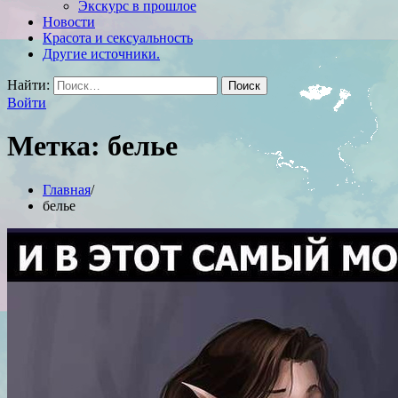
Экскурс в прошлое
Новости
Красота и сексуальность
Другие источники.
Найти:
Войти
Метка:
белье
Главная
белье