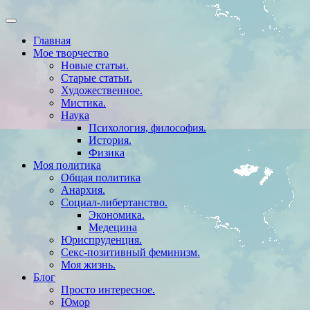
Главная
Мое творчество
Новые статьи.
Старые статьи.
Художественное.
Мистика.
Наука
Психология, философия.
История.
Физика
Моя политика
Общая политика
Анархия.
Социал-либертанство.
Экономика.
Медецина
Юриспруденция.
Секс-позитивный феминизм.
Моя жизнь.
Блог
Просто интересное.
Юмор