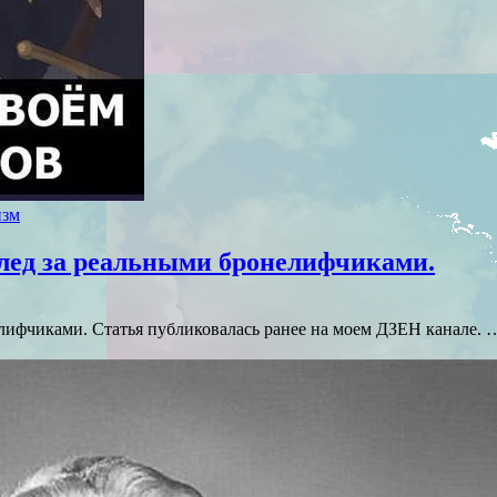
изм
лед за реальными бронелифчиками.
лифчиками. Статья публиковалась ранее на моем ДЗЕН канале. 