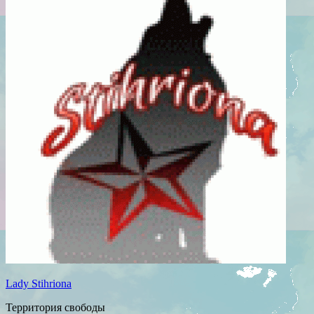
Lady Stihriona
Территория свободы