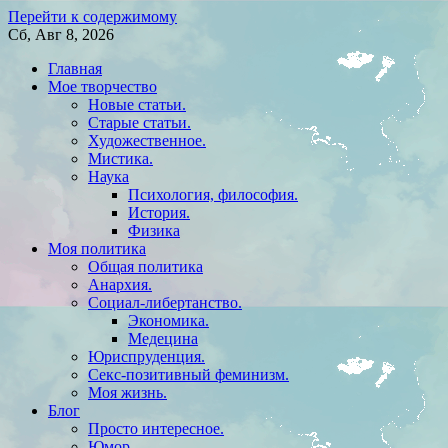
Перейти к содержимому
Сб, Авг 8, 2026
Главная
Мое творчество
Новые статьи.
Старые статьи.
Художественное.
Мистика.
Наука
Психология, философия.
История.
Физика
Моя политика
Общая политика
Анархия.
Социал-либертанство.
Экономика.
Медецина
Юриспруденция.
Секс-позитивный феминизм.
Моя жизнь.
Блог
Просто интересное.
Юмор