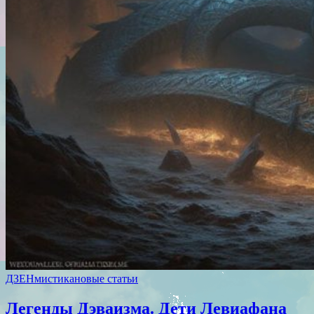
ДЗЕН
мистика
новые статьи
Легенды Дэваизма. Дети Левиафана