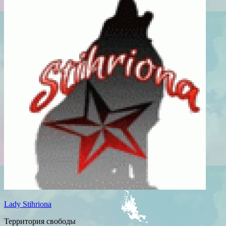
Lady Stihriona
Территория свободы