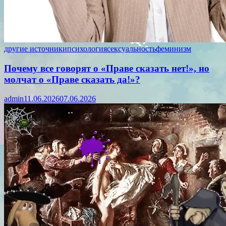
другие источники
психология
сексуальность
феминизм
Почему все говорят о «Праве сказать нет!», но
молчат о «Праве сказать да!»?
admin
11.06.2026
07.06.2026