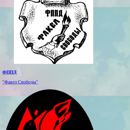
ФППД
"Факел Свободы"