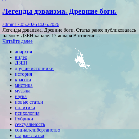
Легенды дэваизма. Древние боги.
admin
17.05.2026
14.05.2026
Легенды дэваизма. Древние боги. Статья ранее публиковалась
на моем ДЗЕН канале. 17 января В отличие…
Читайте далее
анархия
видео
ДЗЕН
другие источники
история
красота
мистика
музыка
наука
новые статьи
политика
психология
Рубрики
сексуальность
социал-либертанство
старые статьи