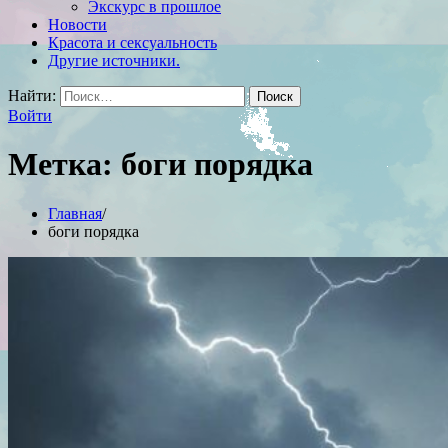
Экскурс в прошлое
Новости
Красота и сексуальность
Другие источники.
Найти:
Войти
Метка:
боги порядка
Главная
боги порядка