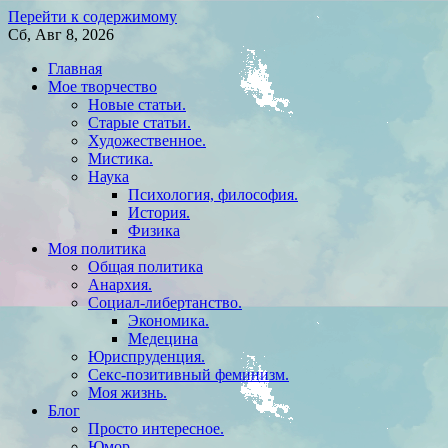
Перейти к содержимому
Сб, Авг 8, 2026
Главная
Мое творчество
Новые статьи.
Старые статьи.
Художественное.
Мистика.
Наука
Психология, философия.
История.
Физика
Моя политика
Общая политика
Анархия.
Социал-либертанство.
Экономика.
Медецина
Юриспруденция.
Секс-позитивный феминизм.
Моя жизнь.
Блог
Просто интересное.
Юмор