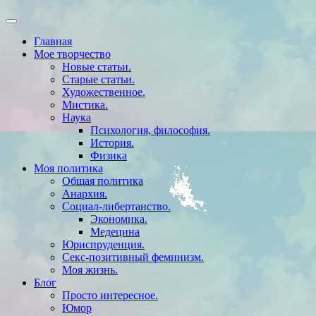
Главная
Мое творчество
Новые статьи.
Старые статьи.
Художественное.
Мистика.
Наука
Психология, философия.
История.
Физика
Моя политика
Общая политика
Анархия.
Социал-либертанство.
Экономика.
Медецина
Юриспруденция.
Секс-позитивный феминизм.
Моя жизнь.
Блог
Просто интересное.
Юмор