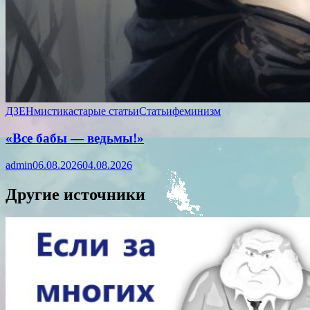
ДЗЕН
мистика
старые статьи
Статьи
феминизм
«Все бабы — ведьмы!»
admin
06.08.2026
04.08.2026
Другие источники