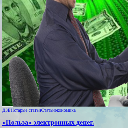
ДЗЕН
старые статьи
Статьи
экономика
«Польза» электронных денег.