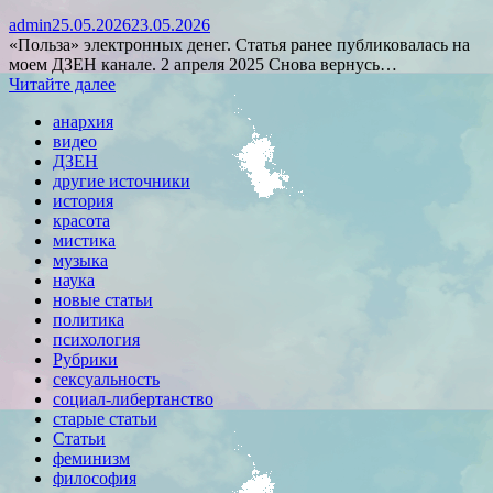
admin
25.05.2026
23.05.2026
«Польза» электронных денег. Статья ранее публиковалась на
моем ДЗЕН канале. 2 апреля 2025 Снова вернусь…
Читайте далее
анархия
видео
ДЗЕН
другие источники
история
красота
мистика
музыка
наука
новые статьи
политика
психология
Рубрики
сексуальность
социал-либертанство
старые статьи
Статьи
феминизм
философия