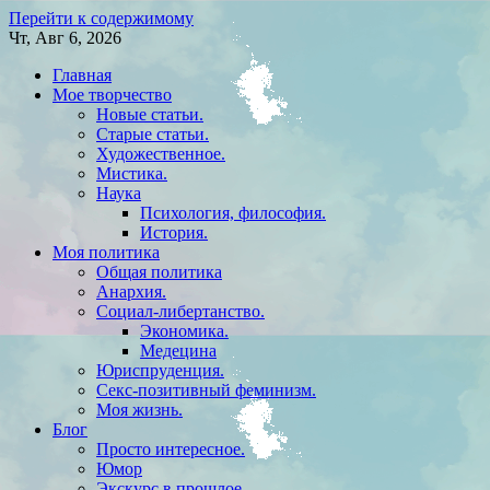
Перейти к содержимому
Чт, Авг 6, 2026
Главная
Мое творчество
Новые статьи.
Старые статьи.
Художественное.
Мистика.
Наука
Психология, философия.
История.
Моя политика
Общая политика
Анархия.
Социал-либертанство.
Экономика.
Медецина
Юриспруденция.
Секс-позитивный феминизм.
Моя жизнь.
Блог
Просто интересное.
Юмор
Экскурс в прошлое