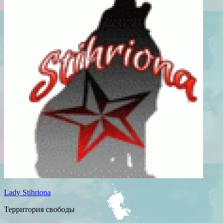
Lady Stihriona
Территория свободы