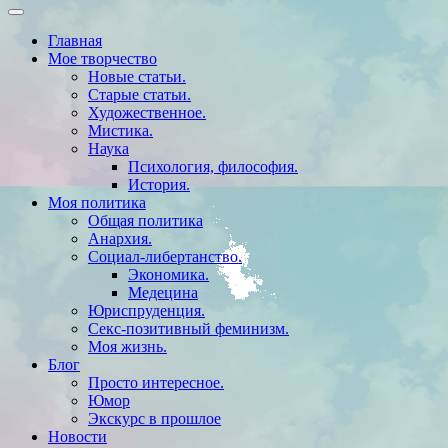
Главная
Мое творчество
Новые статьи.
Старые статьи.
Художественное.
Мистика.
Наука
Психология, философия.
История.
Моя политика
Общая политика
Анархия.
Социал-либертанство.
Экономика.
Медецина
Юриспруденция.
Секс-позитивный феминизм.
Моя жизнь.
Блог
Просто интересное.
Юмор
Экскурс в прошлое
Новости