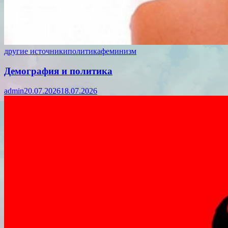
другие источники
политика
феминизм
Демография и политика
admin
20.07.2026
18.07.2026