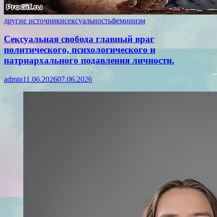
другие источники
сексуальность
феминизм
Сексуальная свобода главный враг
политического, психологического и
патриархального подавления личности.
admin
11.06.2026
07.06.2026