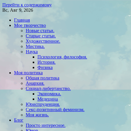
Перейти к содержимому
Вс, Авг 9, 2026
Главная
Мое творчество
Новые статьи.
Старые статьи.
Художественное.
Мистика.
Наука
Психология, философия.
История.
Физика
Моя политика
Общая политика
Анархия.
Социал-либертанство.
Экономика.
Медецина
Юриспруденция.
Секс-позитивный феминизм.
Моя жизнь.
Блог
Просто интересное.
Юмор