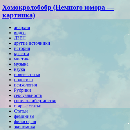
Хомокролобобр (Немного юмора —
картинка)
анархия
видео
ДЗЕН
другие источники
история
красота
мистика
музыка
наука
новые статьи
политика
психология
Рубрики
сексуальность
социал-либертанство
старые статьи
Статьи
феминизм
философия
экономика