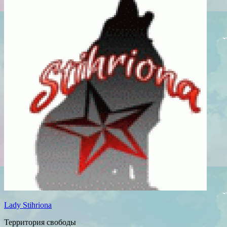
Lady Stihriona
Территория свободы