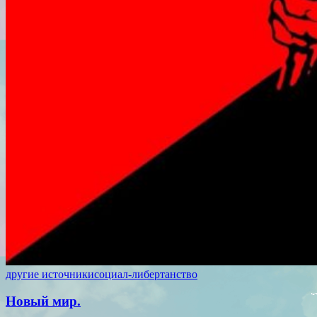
другие источники
социал-либертанство
Новый мир.