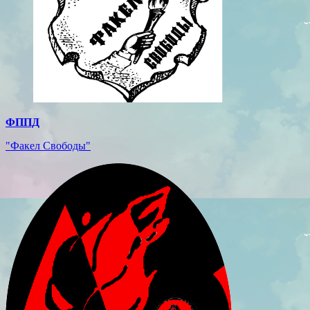
ФППД
"Факел Свободы"