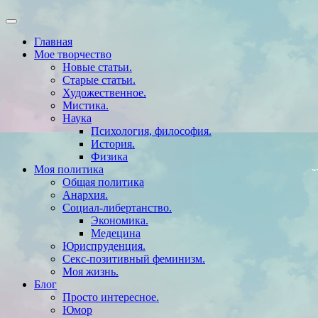
Главная
Мое творчество
Новые статьи.
Старые статьи.
Художественное.
Мистика.
Наука
Психология, философия.
История.
Физика
Моя политика
Общая политика
Анархия.
Социал-либертанство.
Экономика.
Медецина
Юриспруденция.
Секс-позитивный феминизм.
Моя жизнь.
Блог
Просто интересное.
Юмор