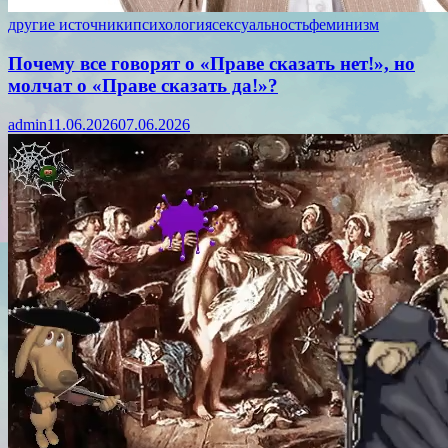
другие источники
психология
сексуальность
феминизм
Почему все говорят о «Праве сказать нет!», но
молчат о «Праве сказать да!»?
admin
11.06.2026
07.06.2026