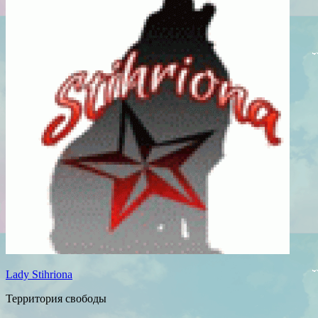
Lady Stihriona
Территория свободы