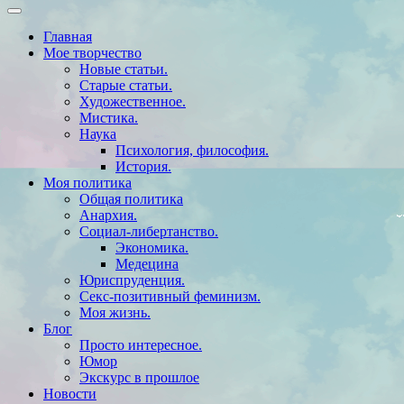
Главная
Мое творчество
Новые статьи.
Старые статьи.
Художественное.
Мистика.
Наука
Психология, философия.
История.
Моя политика
Общая политика
Анархия.
Социал-либертанство.
Экономика.
Медецина
Юриспруденция.
Секс-позитивный феминизм.
Моя жизнь.
Блог
Просто интересное.
Юмор
Экскурс в прошлое
Новости