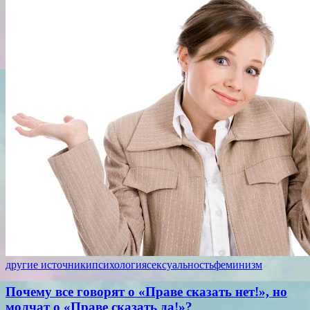
другие источники
психология
сексуальность
феминизм
Почему все говорят о «Праве сказать нет!», но
молчат о «Праве сказать да!»?