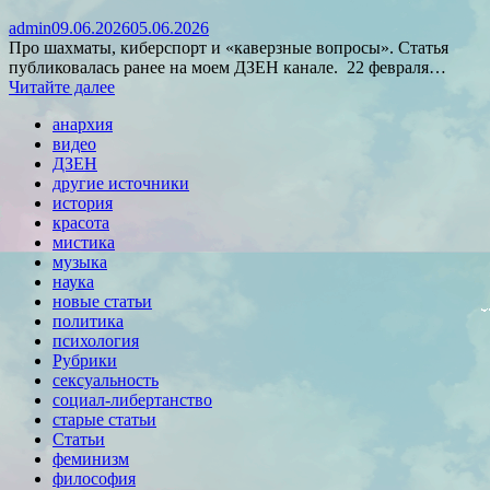
admin
09.06.2026
05.06.2026
Про шахматы, киберспорт и «каверзные вопросы». Статья
публиковалась ранее на моем ДЗЕН канале. 22 февраля…
Читайте далее
анархия
видео
ДЗЕН
другие источники
история
красота
мистика
музыка
наука
новые статьи
политика
психология
Рубрики
сексуальность
социал-либертанство
старые статьи
Статьи
феминизм
философия