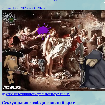
admin
11.06.2026
07.06.2026
другие источники
сексуальность
феминизм
Сексуальная свобода главный враг