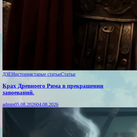
ДЗЕН
история
старые статьи
Статьи
Крах Древноего Рима в прекращении
завоеваний.
admin
05.08.2026
04.08.2026