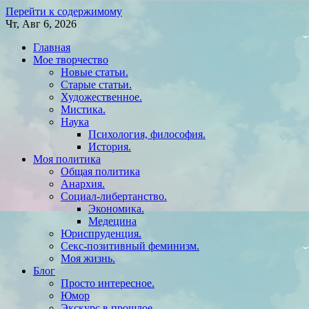
Перейти к содержимому
Чт, Авг 6, 2026
Главная
Мое творчество
Новые статьи.
Старые статьи.
Художественное.
Мистика.
Наука
Психология, философия.
История.
Моя политика
Общая политика
Анархия.
Социал-либертанство.
Экономика.
Медецина
Юриспруденция.
Секс-позитивный феминизм.
Моя жизнь.
Блог
Просто интересное.
Юмор
Экскурс в прошлое