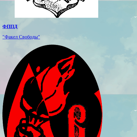
ФППД
"Факел Свободы"