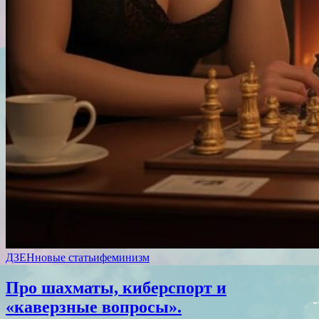
ДЗЕН
новые статьи
феминизм
Про шахматы, киберспорт и
«каверзные вопросы».