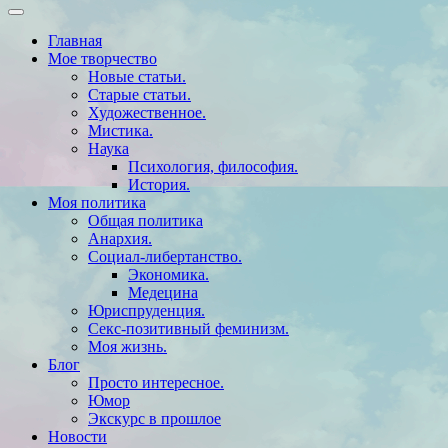
Главная
Мое творчество
Новые статьи.
Старые статьи.
Художественное.
Мистика.
Наука
Психология, философия.
История.
Моя политика
Общая политика
Анархия.
Социал-либертанство.
Экономика.
Медецина
Юриспруденция.
Секс-позитивный феминизм.
Моя жизнь.
Блог
Просто интересное.
Юмор
Экскурс в прошлое
Новости