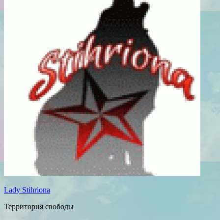
Lady Stihriona
Территория свободы