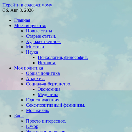
Перейти к содержимому
Сб, Авг 8, 2026
Главная
Мое творчество
Новые статьи.
Старые статьи.
Художественное.
Мистика.
Наука
Психология, философия.
История.
Моя политика
Общая политика
Анархия.
Социал-либертанство.
Экономика.
Медецина
Юриспруденция.
Секс-позитивный феминизм.
Моя жизнь.
Блог
Просто интересное.
Юмор
Экскурс в прошлое