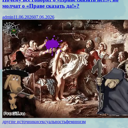
молчат о «Праве сказать да!»?
admin
11.06.2026
07.06.2026
другие источники
сексуальность
феминизм