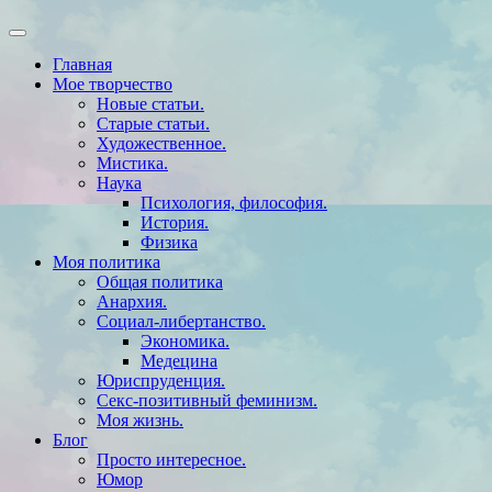
Главная
Мое творчество
Новые статьи.
Старые статьи.
Художественное.
Мистика.
Наука
Психология, философия.
История.
Физика
Моя политика
Общая политика
Анархия.
Социал-либертанство.
Экономика.
Медецина
Юриспруденция.
Секс-позитивный феминизм.
Моя жизнь.
Блог
Просто интересное.
Юмор