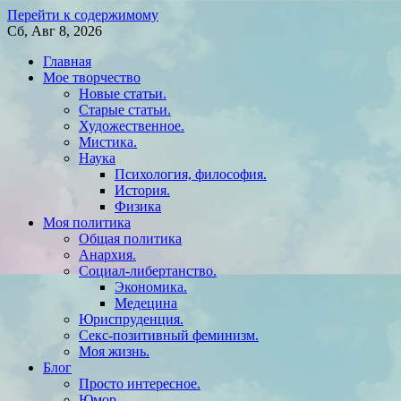
Перейти к содержимому
Сб, Авг 8, 2026
Главная
Мое творчество
Новые статьи.
Старые статьи.
Художественное.
Мистика.
Наука
Психология, философия.
История.
Физика
Моя политика
Общая политика
Анархия.
Социал-либертанство.
Экономика.
Медецина
Юриспруденция.
Секс-позитивный феминизм.
Моя жизнь.
Блог
Просто интересное.
Юмор