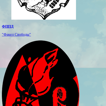
ФППД
"Факел Свободы"