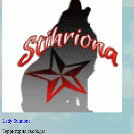
Lady Stihriona
Территория свободы