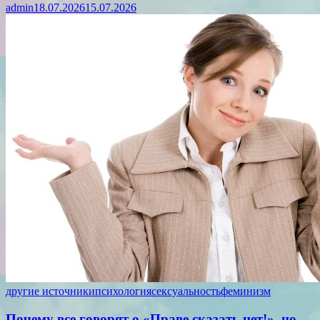
admin
18.07.2026
15.07.2026
другие источники
психология
сексуальность
феминизм
Почему все говорят о «Праве сказать нет!», но