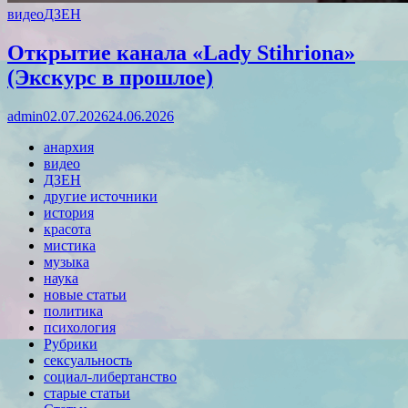
видео
ДЗЕН
Открытие канала «Lady Stihriona»
(Экскурс в прошлое)
admin
02.07.2026
24.06.2026
анархия
видео
ДЗЕН
другие источники
история
красота
мистика
музыка
наука
новые статьи
политика
психология
Рубрики
сексуальность
социал-либертанство
старые статьи