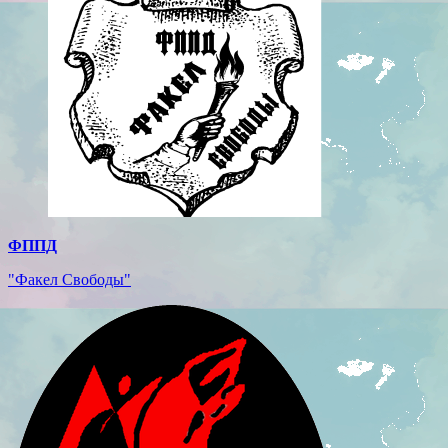
ФППД
"Факел Свободы"