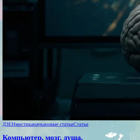
ДЗЕН
мистика
наука
новые статьи
Статьи
Компьютер, мозг, душа.