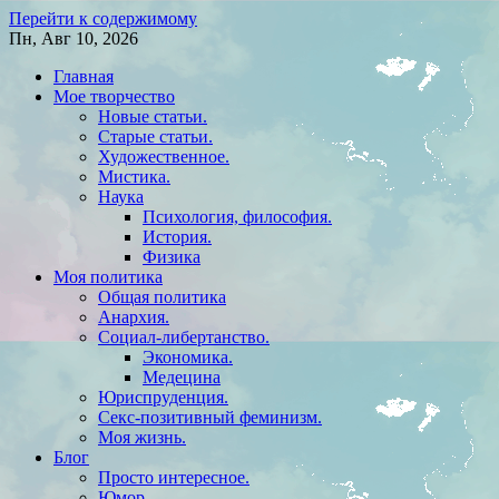
Перейти к содержимому
Пн, Авг 10, 2026
Главная
Мое творчество
Новые статьи.
Старые статьи.
Художественное.
Мистика.
Наука
Психология, философия.
История.
Физика
Моя политика
Общая политика
Анархия.
Социал-либертанство.
Экономика.
Медецина
Юриспруденция.
Секс-позитивный феминизм.
Моя жизнь.
Блог
Просто интересное.
Юмор