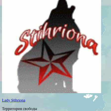
Lady Stihriona
Территория свободы