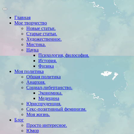
Главная
Мое творчество
Новые статьи.
Старые статьи.
Художественное.
Мистика.
Наука
Психология, философия.
История.
Физика
Моя политика
Общая политика
Анархия.
Социал-либертанство.
Экономика.
Медецина
Юриспруденция.
Секс-позитивный феминизм.
Моя жизнь.
Блог
Просто интересное.
Юмор