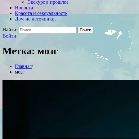
Экскурс в прошлое
Новости
Красота и сексуальность
Другие источники.
Найти:
Войти
Метка:
мозг
Главная
мозг