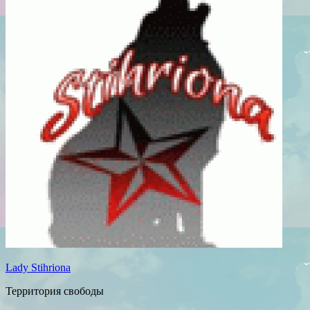
Lady Stihriona
Территория свободы