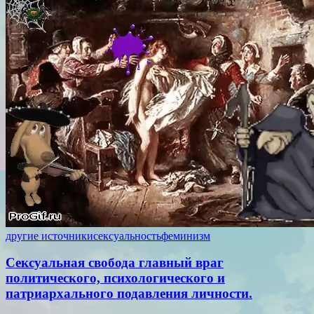
другие источники
сексуальность
феминизм
Сексуальная свобода главный враг
политического, психологического и
патриархального подавления личности.