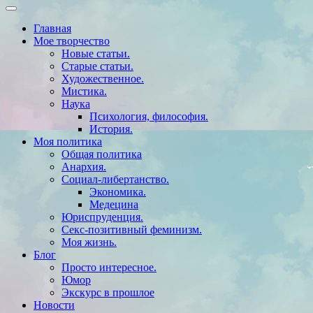
Главная
Мое творчество
Новые статьи.
Старые статьи.
Художественное.
Мистика.
Наука
Психология, философия.
История.
Моя политика
Общая политика
Анархия.
Социал-либертанство.
Экономика.
Медецина
Юриспруденция.
Секс-позитивный феминизм.
Моя жизнь.
Блог
Просто интересное.
Юмор
Экскурс в прошлое
Новости