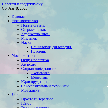
Перейти к содержимому
Сб, Авг 8, 2026
Главная
Мое творчество
Новые статьи.
Старые статьи.
Художественное.
Мистика.
Наука
Психология, философия.
История.
Моя политика
Общая политика
Анархия.
Социал-либертанство.
Экономика.
Медецина
Юриспруденция.
Секс-позитивный феминизм.
Моя жизнь.
Блог
Просто интересное.
Юмор
Экскурс в прошлое