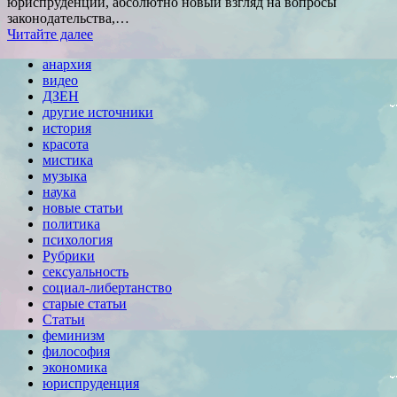
юриспруденции, абсолютно новый взгляд на вопросы
законодательства,…
Читайте далее
анархия
видео
ДЗЕН
другие источники
история
красота
мистика
музыка
наука
новые статьи
политика
психология
Рубрики
сексуальность
социал-либертанство
старые статьи
Статьи
феминизм
философия
экономика
юриспруденция