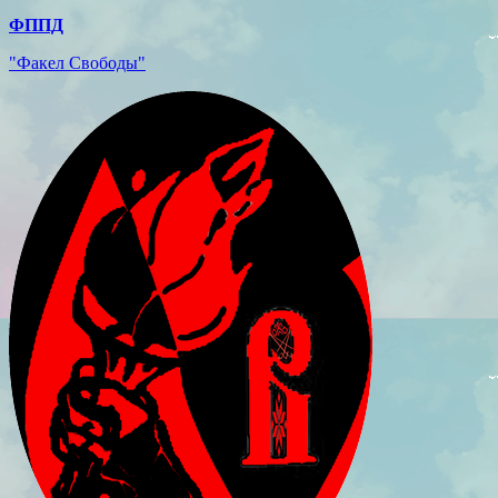
ФППД
"Факел Свободы"