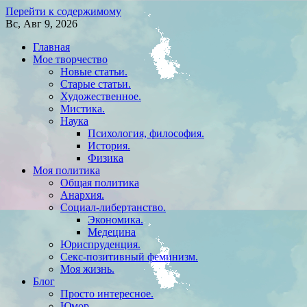
Перейти к содержимому
Вс, Авг 9, 2026
Главная
Мое творчество
Новые статьи.
Старые статьи.
Художественное.
Мистика.
Наука
Психология, философия.
История.
Физика
Моя политика
Общая политика
Анархия.
Социал-либертанство.
Экономика.
Медецина
Юриспруденция.
Секс-позитивный феминизм.
Моя жизнь.
Блог
Просто интересное.
Юмор