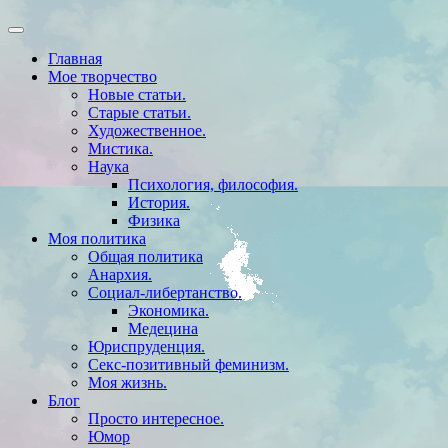
Главная
Мое творчество
Новые статьи.
Старые статьи.
Художественное.
Мистика.
Наука
Психология, философия.
История.
Физика
Моя политика
Общая политика
Анархия.
Социал-либертанство.
Экономика.
Медецина
Юриспруденция.
Секс-позитивный феминизм.
Моя жизнь.
Блог
Просто интересное.
Юмор