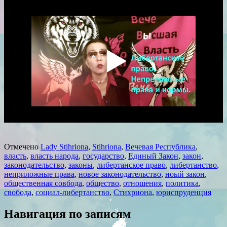
Отмечено
Lady Stihriona
,
Stihriona
,
Вечевая Республика
,
власть
,
власть народа
,
государство
,
Единый Закон
,
закон
,
законодательство
,
законы
,
либертанское право
,
либертанство
,
неприложные права
,
новое законодательство
,
ноый закон
,
общественная совбода
,
общество
,
отношения
,
политика
,
свобода
,
социал-либертанство
,
Стихриона
,
юриспруденция
Навигация по записям