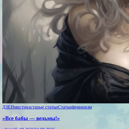
ДЗЕН
мистика
старые статьи
Статьи
феминизм
«Все бабы — ведьмы!»