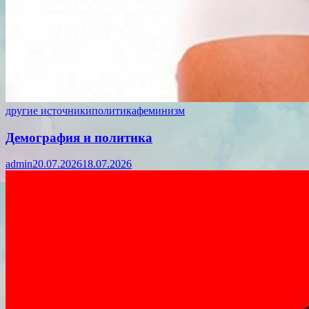
другие источники
политика
феминизм
Демография и политика
admin
20.07.2026
18.07.2026