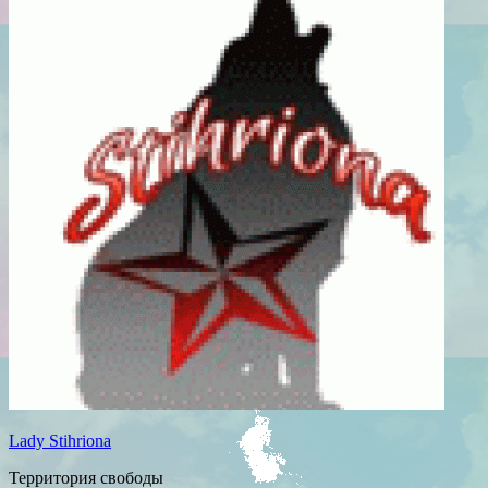
Lady Stihriona
Территория свободы