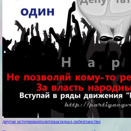
другие источники
политика
социал-либертанство