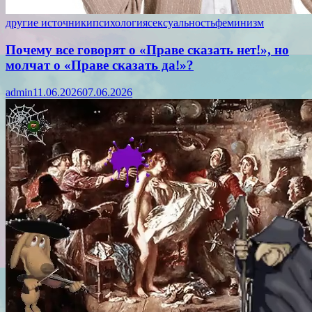
другие источники
психология
сексуальность
феминизм
Почему все говорят о «Праве сказать нет!», но
молчат о «Праве сказать да!»?
admin
11.06.2026
07.06.2026