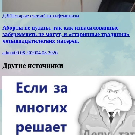
ДЗЕН
старые статьи
Статьи
феминизм
Аборты не нужны, так как изнасилованные
забеременеть не могут, и «старинные традиции»
четынадцатилетних матерей.
admin
06.08.2026
04.08.2026
Другие источники