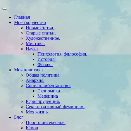
Главная
Мое творчество
Новые статьи.
Старые статьи.
Художественное.
Мистика.
Наука
Психология, философия.
История.
Физика
Моя политика
Общая политика
Анархия.
Социал-либертанство.
Экономика.
Медецина
Юриспруденция.
Секс-позитивный феминизм.
Моя жизнь.
Блог
Просто интересное.
Юмор