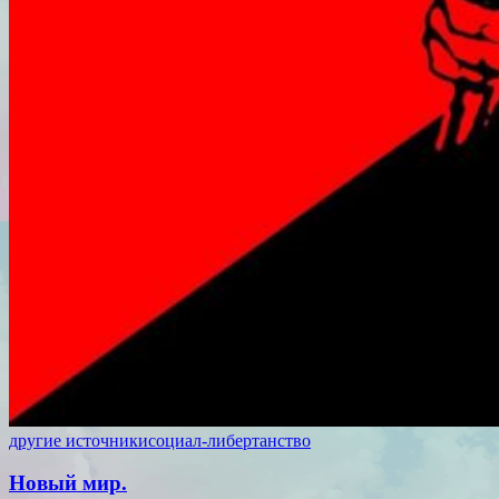
другие источники
социал-либертанство
Новый мир.