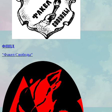
ФППД
"Факел Свободы"