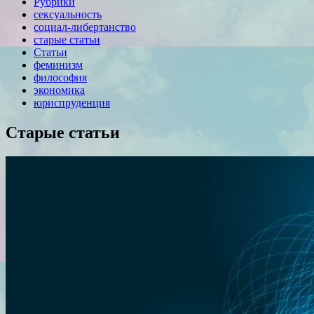
Рубрики
сексуальность
социал-либертанство
старые статьи
Статьи
феминизм
философия
экономика
юриспруденция
Старые статьи