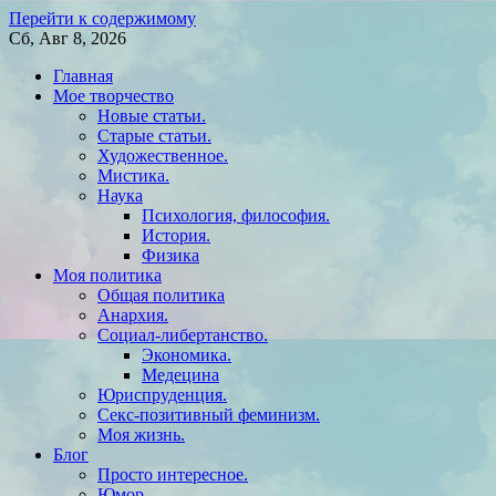
Перейти к содержимому
Сб, Авг 8, 2026
Главная
Мое творчество
Новые статьи.
Старые статьи.
Художественное.
Мистика.
Наука
Психология, философия.
История.
Физика
Моя политика
Общая политика
Анархия.
Социал-либертанство.
Экономика.
Медецина
Юриспруденция.
Секс-позитивный феминизм.
Моя жизнь.
Блог
Просто интересное.
Юмор