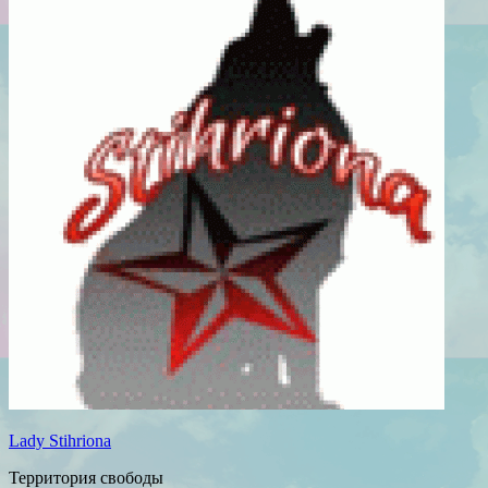
Lady Stihriona
Территория свободы