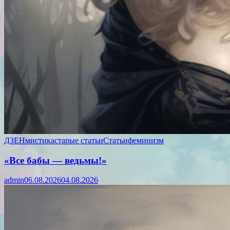
ДЗЕН
мистика
старые статьи
Статьи
феминизм
«Все бабы — ведьмы!»
admin
06.08.2026
04.08.2026