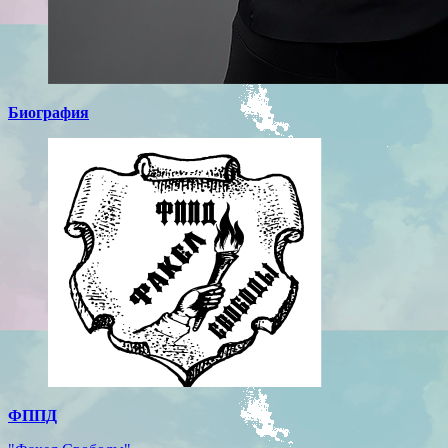
Биография
ФППД