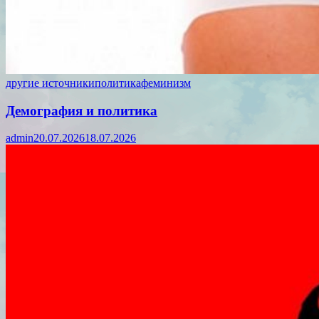
другие источники
политика
феминизм
Демография и политика
admin
20.07.2026
18.07.2026