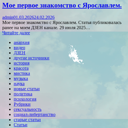
Мое первое знакомство с Ярославлем.
admin
01.03.2026
24.02.2026
Мое первое знакомство с Ярославлем. Статья публиковалась
ранее на моем ДЗЕН канале. 29 июля 2025…
Читайте далее
анархия
видео
ДЗЕН
другие источники
история
красота
мистика
музыка
наука
новые статьи
политика
психология
Рубрики
сексуальность
социал-либертанство
старые статьи
Статьи