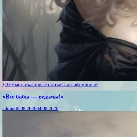
ДЗЕН
мистика
старые статьи
Статьи
феминизм
«Все бабы — ведьмы!»
admin
06.08.2026
04.08.2026