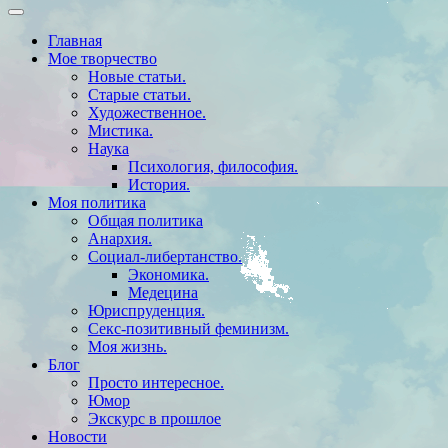
Главная
Мое творчество
Новые статьи.
Старые статьи.
Художественное.
Мистика.
Наука
Психология, философия.
История.
Моя политика
Общая политика
Анархия.
Социал-либертанство.
Экономика.
Медецина
Юриспруденция.
Секс-позитивный феминизм.
Моя жизнь.
Блог
Просто интересное.
Юмор
Экскурс в прошлое
Новости