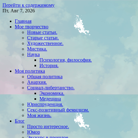
Перейти к содержимому
Пт, Авг 7, 2026
Главная
Мое творчество
Новые статьи.
Старые статьи.
Художественное.
Мистика.
Наука
Психология, философия.
История.
Моя политика
Общая политика
Анархия.
Социал-либертанство.
Экономика.
Медецина
Юриспруденция.
Секс-позитивный феминизм.
Моя жизнь.
Блог
Просто интересное.
Юмор
Экскурс в прошлое