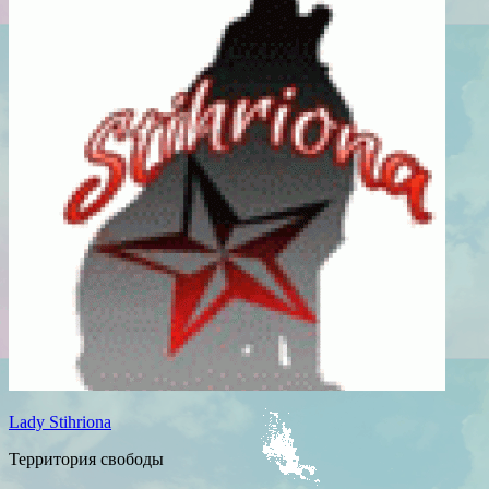
Lady Stihriona
Территория свободы