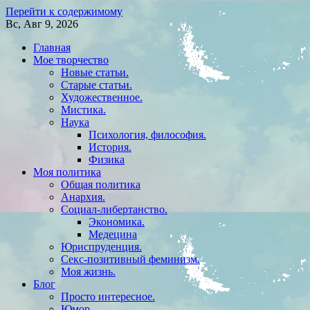
Перейти к содержимому
Вс, Авг 9, 2026
Главная
Мое творчество
Новые статьи.
Старые статьи.
Художественное.
Мистика.
Наука
Психология, философия.
История.
Физика
Моя политика
Общая политика
Анархия.
Социал-либертанство.
Экономика.
Медецина
Юриспруденция.
Секс-позитивный феминизм.
Моя жизнь.
Блог
Просто интересное.
Юмор