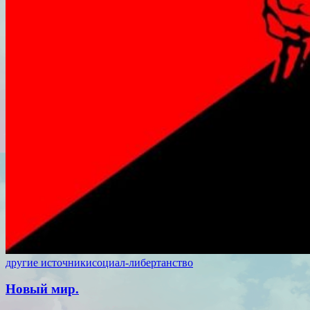
другие источники
социал-либертанство
Новый мир.