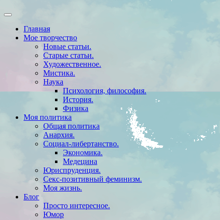
Главная
Мое творчество
Новые статьи.
Старые статьи.
Художественное.
Мистика.
Наука
Психология, философия.
История.
Физика
Моя политика
Общая политика
Анархия.
Социал-либертанство.
Экономика.
Медецина
Юриспруденция.
Секс-позитивный феминизм.
Моя жизнь.
Блог
Просто интересное.
Юмор