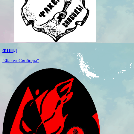
ФППД
"Факел Свободы"