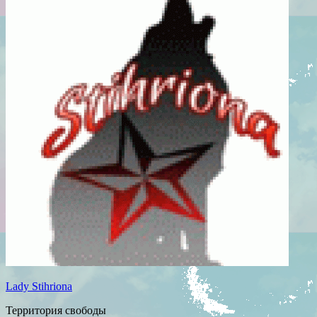
Lady Stihriona
Территория свободы