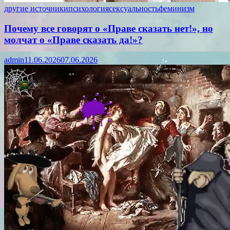
другие источники
психология
сексуальность
феминизм
Почему все говорят о «Праве сказать нет!», но
молчат о «Праве сказать да!»?
admin
11.06.2026
07.06.2026