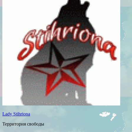
Lady Stihriona
Территория свободы