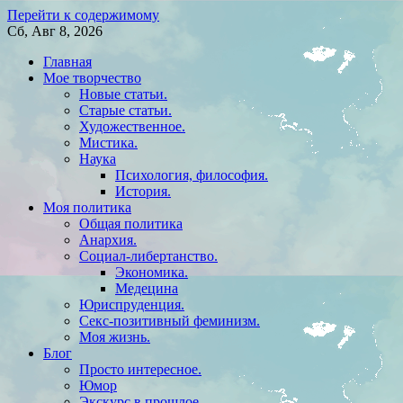
Перейти к содержимому
Сб, Авг 8, 2026
Главная
Мое творчество
Новые статьи.
Старые статьи.
Художественное.
Мистика.
Наука
Психология, философия.
История.
Моя политика
Общая политика
Анархия.
Социал-либертанство.
Экономика.
Медецина
Юриспруденция.
Секс-позитивный феминизм.
Моя жизнь.
Блог
Просто интересное.
Юмор
Экскурс в прошлое