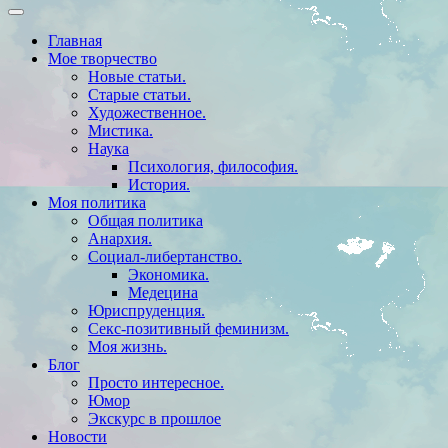
Главная
Мое творчество
Новые статьи.
Старые статьи.
Художественное.
Мистика.
Наука
Психология, философия.
История.
Моя политика
Общая политика
Анархия.
Социал-либертанство.
Экономика.
Медецина
Юриспруденция.
Секс-позитивный феминизм.
Моя жизнь.
Блог
Просто интересное.
Юмор
Экскурс в прошлое
Новости