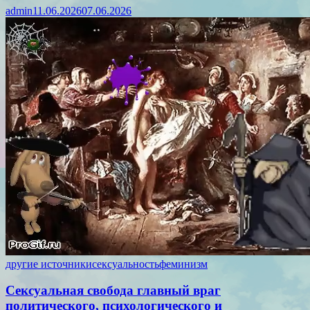
admin
11.06.2026
07.06.2026
другие источники
сексуальность
феминизм
Сексуальная свобода главный враг
политического, психологического и