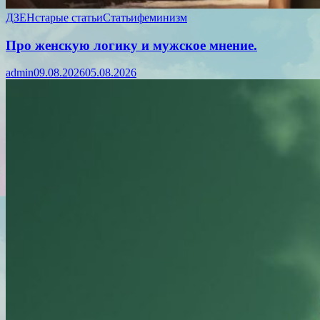
ДЗЕН
старые статьи
Статьи
феминизм
Про женскую логику и мужское мнение.
admin
09.08.2026
05.08.2026