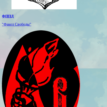
ФППД
"Факел Свободы"