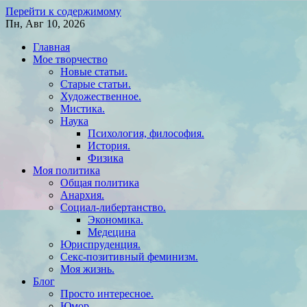
Перейти к содержимому
Пн, Авг 10, 2026
Главная
Мое творчество
Новые статьи.
Старые статьи.
Художественное.
Мистика.
Наука
Психология, философия.
История.
Физика
Моя политика
Общая политика
Анархия.
Социал-либертанство.
Экономика.
Медецина
Юриспруденция.
Секс-позитивный феминизм.
Моя жизнь.
Блог
Просто интересное.
Юмор