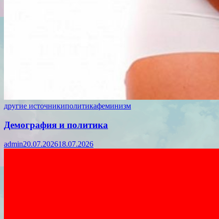
другие источники
политика
феминизм
Демография и политика
admin
20.07.2026
18.07.2026