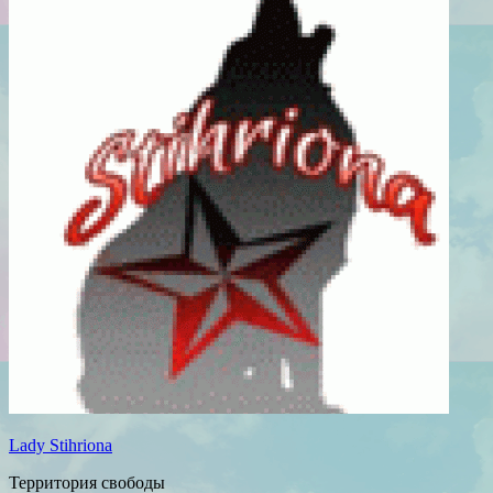
Lady Stihriona
Территория свободы