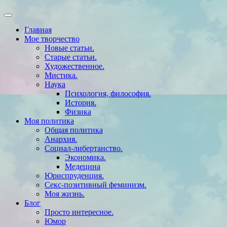
Главная
Мое творчество
Новые статьи.
Старые статьи.
Художественное.
Мистика.
Наука
Психология, философия.
История.
Физика
Моя политика
Общая политика
Анархия.
Социал-либертанство.
Экономика.
Медецина
Юриспруденция.
Секс-позитивный феминизм.
Моя жизнь.
Блог
Просто интересное.
Юмор