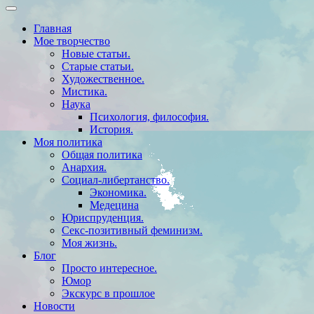
Главная
Мое творчество
Новые статьи.
Старые статьи.
Художественное.
Мистика.
Наука
Психология, философия.
История.
Моя политика
Общая политика
Анархия.
Социал-либертанство.
Экономика.
Медецина
Юриспруденция.
Секс-позитивный феминизм.
Моя жизнь.
Блог
Просто интересное.
Юмор
Экскурс в прошлое
Новости