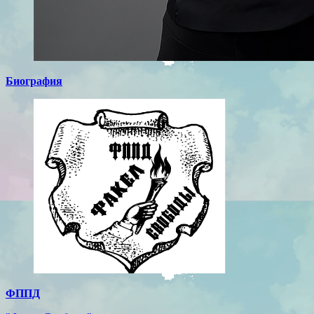
Биография
ФППД