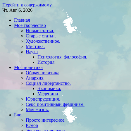
Перейти к содержимому
Чт, Авг 6, 2026
Главная
Мое творчество
Новые статьи.
Старые статьи.
Художественное.
Мистика.
Наука
Психология, философия.
История.
Моя политика
Общая политика
Анархия.
Социал-либертанство.
Экономика.
Медецина
Юриспруденция.
Секс-позитивный феминизм.
Моя жизнь.
Блог
Просто интересное.
Юмор
Экскурс в прошлое