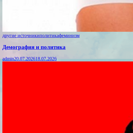
другие источники
политика
феминизм
Демография и политика
admin
20.07.2026
18.07.2026