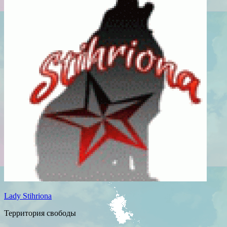
Lady Stihriona
Территория свободы