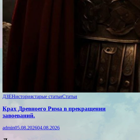
ДЗЕН
история
старые статьи
Статьи
Крах Древноего Рима в прекращении
завоеваний.
admin
05.08.2026
04.08.2026