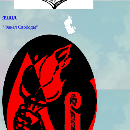
ФППД
"Факел Свободы"