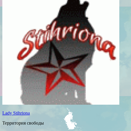
Lady Stihriona
Территория свободы