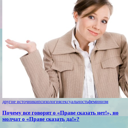
другие источники
психология
сексуальность
феминизм
Почему все говорят о «Праве сказать нет!», но
молчат о «Праве сказать да!»?