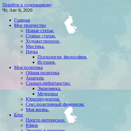
Перейти к содержимому
Чт, Авг 6, 2026
Главная
Мое творчество
Новые статьи.
Старые статьи.
Художественное.
Мистика.
Наука
Психология, философия.
История.
Моя политика
Общая политика
Анархия.
Социал-либертанство.
Экономика.
Медецина
Юриспруденция.
Секс-позитивный феминизм.
Моя жизнь.
Блог
Просто интересное.
Юмор
Экскурс в прошлое