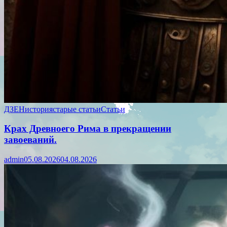
ДЗЕН
история
старые статьи
Статьи
Крах Древноего Рима в прекращении
завоеваний.
admin
05.08.2026
04.08.2026