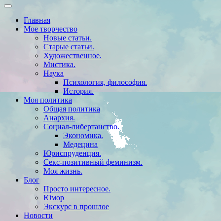
Главная
Мое творчество
Новые статьи.
Старые статьи.
Художественное.
Мистика.
Наука
Психология, философия.
История.
Моя политика
Общая политика
Анархия.
Социал-либертанство.
Экономика.
Медецина
Юриспруденция.
Секс-позитивный феминизм.
Моя жизнь.
Блог
Просто интересное.
Юмор
Экскурс в прошлое
Новости