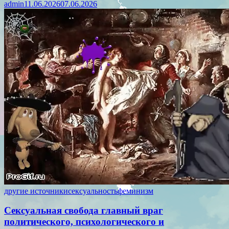
admin
11.06.2026
07.06.2026
другие источники
сексуальность
феминизм
Сексуальная свобода главный враг
политического, психологического и