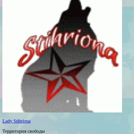
Lady Stihriona
Территория свободы