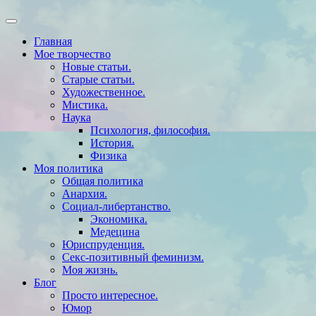
Главная
Мое творчество
Новые статьи.
Старые статьи.
Художественное.
Мистика.
Наука
Психология, философия.
История.
Физика
Моя политика
Общая политика
Анархия.
Социал-либертанство.
Экономика.
Медецина
Юриспруденция.
Секс-позитивный феминизм.
Моя жизнь.
Блог
Просто интересное.
Юмор