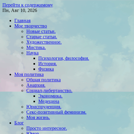
Перейти к содержимому
Пн, Авг 10, 2026
Главная
Мое творчество
Новые статьи.
Старые статьи.
Художественное.
Мистика.
Наука
Психология, философия.
История.
Физика
Моя политика
Общая политика
Анархия.
Социал-либертанство.
Экономика.
Медецина
Юриспруденция.
Секс-позитивный феминизм.
Моя жизнь.
Блог
Просто интересное.
Юмор