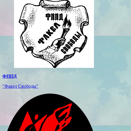
ФППД
"Факел Свободы"