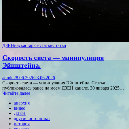
ДЗЕН
наука
старые статьи
Статьи
Скорость света — манипуляция
Эйнштейна.
admin
28.06.2026
23.06.2026
Скорость света — манипуляция Эйнштейна. Статья
публиковалась ранее на моем ДЗЕН канале. 30 января 2025…
Читайте далее
анархия
видео
ДЗЕН
другие источники
история
красота