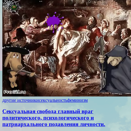
другие источники
сексуальность
феминизм
Сексуальная свобода главный враг
политического, психологического и
патриархального подавления личности.