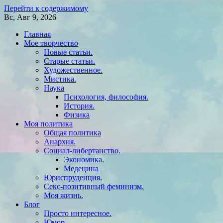
Перейти к содержимому
Вс, Авг 9, 2026
Главная
Мое творчество
Новые статьи.
Старые статьи.
Художественное.
Мистика.
Наука
Психология, философия.
История.
Физика
Моя политика
Общая политика
Анархия.
Социал-либертанство.
Экономика.
Медецина
Юриспруденция.
Секс-позитивный феминизм.
Моя жизнь.
Блог
Просто интересное.
Юмор