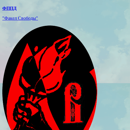
ФППД
"Факел Свободы"