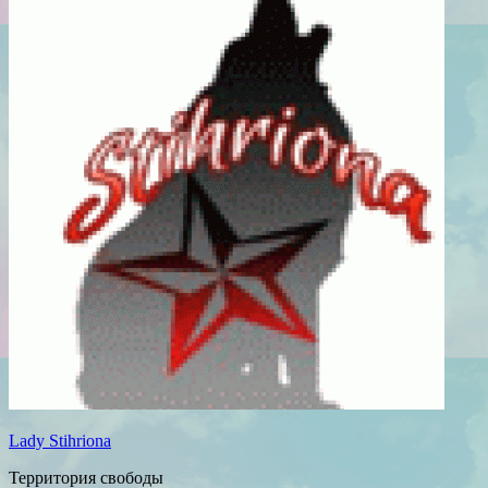
Lady Stihriona
Территория свободы