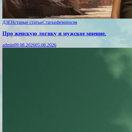
ДЗЕН
старые статьи
Статьи
феминизм
Про женскую логику и мужское мнение.
admin
09.08.2026
05.08.2026