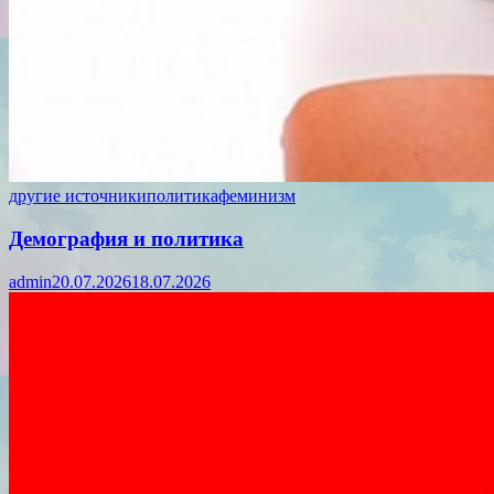
другие источники
политика
феминизм
Демография и политика
admin
20.07.2026
18.07.2026