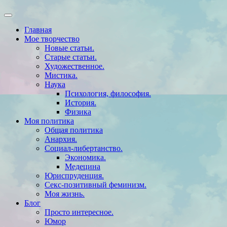
Главная
Мое творчество
Новые статьи.
Старые статьи.
Художественное.
Мистика.
Наука
Психология, философия.
История.
Физика
Моя политика
Общая политика
Анархия.
Социал-либертанство.
Экономика.
Медецина
Юриспруденция.
Секс-позитивный феминизм.
Моя жизнь.
Блог
Просто интересное.
Юмор