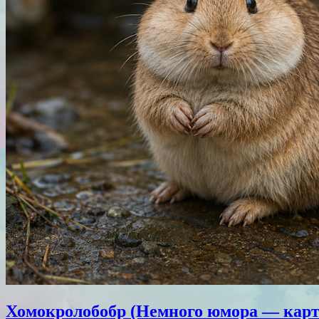
Хомокролобобр (Немного юмора — кар