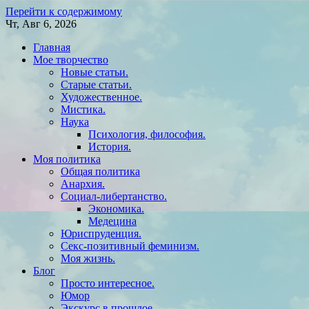
Перейти к содержимому
Чт, Авг 6, 2026
Главная
Мое творчество
Новые статьи.
Старые статьи.
Художественное.
Мистика.
Наука
Психология, философия.
История.
Моя политика
Общая политика
Анархия.
Социал-либертанство.
Экономика.
Медецина
Юриспруденция.
Секс-позитивный феминизм.
Моя жизнь.
Блог
Просто интересное.
Юмор
Экскурс в прошлое