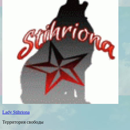
Lady Stihriona
Территория свободы