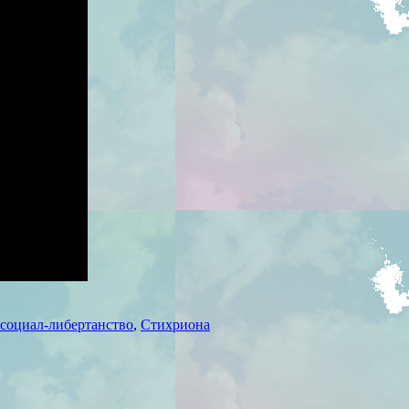
социал-либертанство
,
Стихриона