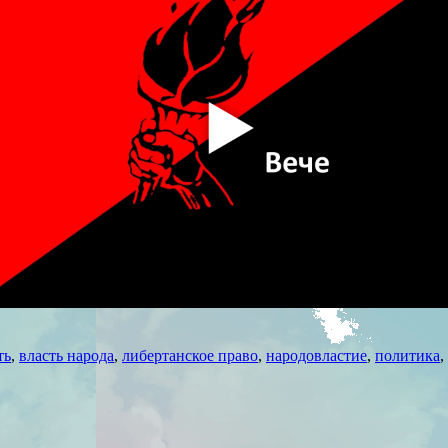
ть
,
власть народа
,
либертанское право
,
народовластие
,
политика
,