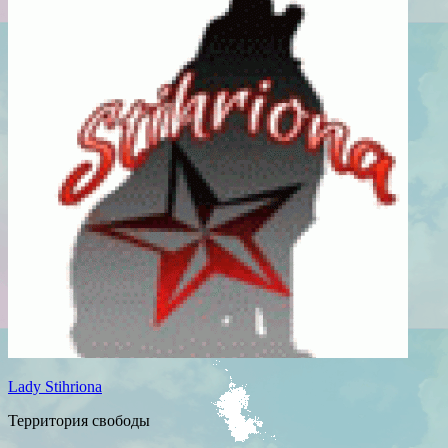
Lady Stihriona
Территория свободы