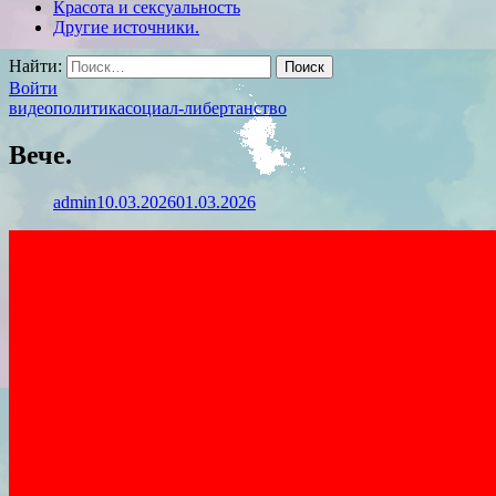
Красота и сексуальность
Другие источники.
Найти:
Войти
видео
политика
социал-либертанство
Вече.
admin
10.03.2026
01.03.2026