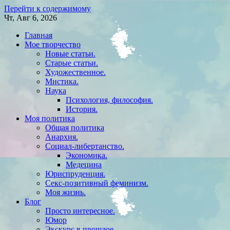
Перейти к содержимому
Чт, Авг 6, 2026
Главная
Мое творчество
Новые статьи.
Старые статьи.
Художественное.
Мистика.
Наука
Психология, философия.
История.
Моя политика
Общая политика
Анархия.
Социал-либертанство.
Экономика.
Медецина
Юриспруденция.
Секс-позитивный феминизм.
Моя жизнь.
Блог
Просто интересное.
Юмор
Экскурс в прошлое