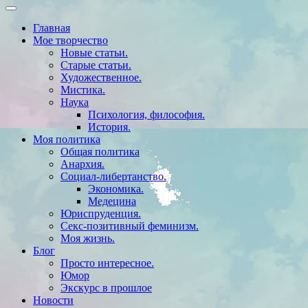
Главная
Мое творчество
Новые статьи.
Старые статьи.
Художественное.
Мистика.
Наука
Психология, философия.
История.
Моя политика
Общая политика
Анархия.
Социал-либертанство.
Экономика.
Медецина
Юриспруденция.
Секс-позитивный феминизм.
Моя жизнь.
Блог
Просто интересное.
Юмор
Экскурс в прошлое
Новости