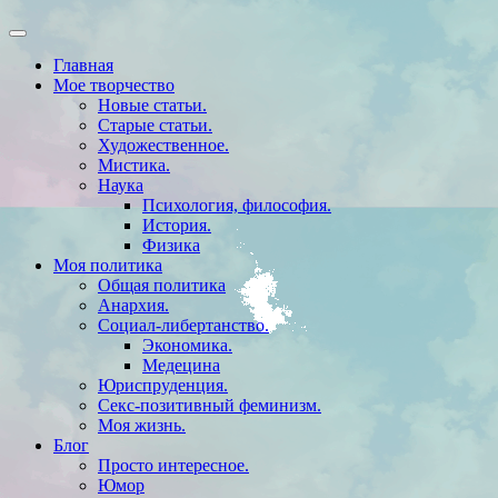
Главная
Мое творчество
Новые статьи.
Старые статьи.
Художественное.
Мистика.
Наука
Психология, философия.
История.
Физика
Моя политика
Общая политика
Анархия.
Социал-либертанство.
Экономика.
Медецина
Юриспруденция.
Секс-позитивный феминизм.
Моя жизнь.
Блог
Просто интересное.
Юмор