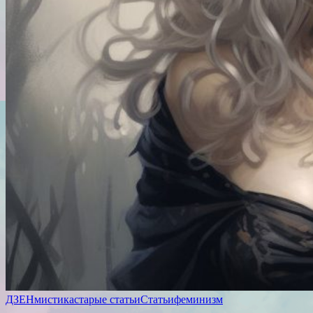
ДЗЕН
мистика
старые статьи
Статьи
феминизм