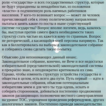
роли «государства» и всех государственных структур, которые
не будут упразднены за ненадобностью, из положения
«власти» в подчиненную роль наемных работников
населения. У кого-то возникает вопрос — может ли человек
причисляющий себя к этому политическому направлению
пытаться занять какие-то посты в ныне существующей
системе государства? Вопрос вполне логичен, ведь, казалось
бы, выступая против самого факта необходимости таких
структур стать частью их кажется кому-то странным. Вопрос
не риторический, а касающийся моей персоны напрямую. Так
как я баллотировалась на выборы в законодательное собрание
и собираюсь снова сделать такую попытку.
Объясняю для непонимающих данный нюанс.
Законодательное собрание, конечно, не Вече и все недостатки
избирательной (представительской) законодательной системы
я прекрасно знаю, и неоднократно критиковала их сама.
Однако, чтобы изменить структуру устройства государства и
общества в целом, есть всего два пути. Путь первый — идти в
законодательные собрания, объясняя потенциальным
избирателям зачем и для чего ты туда идешь, искать и
собирать сторонников, добиваться постепенно продвижения
законов расширяющих полномочия местного самоуправления
на уровне ТОС, упрощения проведения референдумов, других
аналогичных законов. Постепенно приводя законодательство