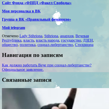
Сайт Фонда «ФППД «Факел Свободы»
Моя персоналка в ВК
Группа в ВК «Правильный феминизм»
Мой telegram
Отмечено
Lady Stihriona
,
Stihriona
,
анархия
,
Вечевая
Республика
,
власть
,
власть народа
,
государство
,
ДЗЕН
,
общество
,
политика
,
социал-либертанство
,
Стихриона
Навигация по записям
Как должно работать Вече при социал-либертанстве?
Официальное заявление.
Связанные записи