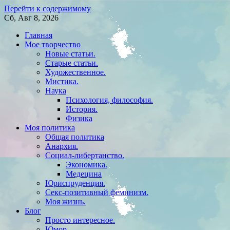
Перейти к содержимому
Сб, Авг 8, 2026
Главная
Мое творчество
Новые статьи.
Старые статьи.
Художественное.
Мистика.
Наука
Психология, философия.
История.
Физика
Моя политика
Общая политика
Анархия.
Социал-либертанство.
Экономика.
Медецина
Юриспруденция.
Секс-позитивный феминизм.
Моя жизнь.
Блог
Просто интересное.
Юмор