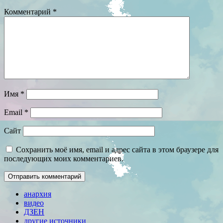
Комментарий
*
Имя
*
Email
*
Сайт
Сохранить моё имя, email и адрес сайта в этом браузере для
последующих моих комментариев.
анархия
видео
ДЗЕН
другие источники