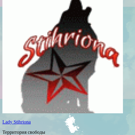
Lady Stihriona
Территория свободы