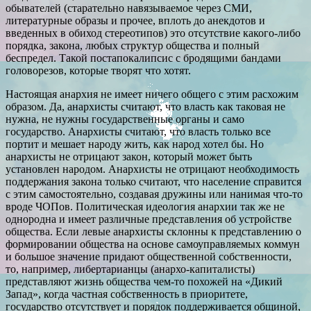
обывателей (старательно навязываемое через СМИ,
литературные образы и прочее, вплоть до анекдотов и
введенных в обиход стереотипов) это отсутствие какого-либо
порядка, закона, любых структур общества и полный
беспредел. Такой постапокалипсис с бродящими бандами
головорезов, которые творят что хотят.
Настоящая анархия не имеет ничего общего с этим расхожим
образом. Да, анархисты считают, что власть как таковая не
нужна, не нужны государственные органы и само
государство. Анархисты считают, что власть только все
портит и мешает народу жить, как народ хотел бы. Но
анархисты не отрицают закон, который может быть
установлен народом. Анархисты не отрицают необходимость
поддержания закона только считают, что население справится
с этим самостоятельно, создавая дружины или нанимая что-то
вроде ЧОПов. Политическая идеология анархии так же не
однородна и имеет различные представления об устройстве
общества. Если левые анархисты склонны к представлению о
формировании общества на основе самоуправляемых коммун
и большое значение придают общественной собственности,
то, например, либертарианцы (анархо-капиталисты)
представляют жизнь общества чем-то похожей на «Дикий
Запад», когда частная собственность в приоритете,
государство отсутствует и порядок поддерживается общиной,