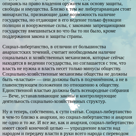
опираясь на право владения оружием как основу защиты,
свободы и имущества. Близко к тем же либертарианцам стоят
минархисты, признающие даже возможность наличие
государства, но отдающие в его ведение только функции
полиции и вооруженные силы, с законами запрещающими
государству вмешиваться во что бы то ни было, кроме
поддержания закона и защиты страны.
Социал-либертанство, в отличии от большинства
анархистских течений, считает необходимым наличие
социальных и хозяйственных механизмов, которые сейчас
находятся в ведении государства, но соглашается с тем, что
власть не нужна и власть несет только минусы обществу.
Социально-хозяйственные механизмы общества не должны
быть «властью» — они должны быть в подчинённом, а не в
главенствующем положении по отношению к обществу.
Единственной властью должны быть всенародные собрания
— Вече, устанавливающие законы и контролирующие
деятельность социально-хозяйственных структур.
Ну и теперь, собственно, к сути статьи. Социал-либертанство
в чем-то близко к анархии, но социал-либертанство и анархия
не одно и то же. И все же, как и анархия, социал-либертанство
имеет своей конечной целью — упразднение власти над
народом и передачу власти в руки всего народа с переводом