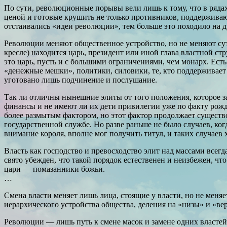
По сути, революционные порывы вели лишь к тому, что в ряд
ценой и готовые крушить не только противников, поддерживаю
отстаивались «идеи революции», тем больше это походило на д
Революции меняют общественное устройство, но не меняют суть
кресле) находится царь, президент или иной глава властной ст
это царь, пусть и с большими ограничениями, чем монарх. Есть
«денежные мешки», политики, силовики, те, кто поддерживает 
уготовано лишь подчинение и послушание.
Так ли отличны нынешние элиты от того положения, которое з
финансы и не имеют ли их дети привилегии уже по факту рож
более размытым фактором, но этот фактор продолжает существов
государственной службе. Но разве раньше не было случаев, ко
внимание короля, вполне мог получить титул, и таких случаев 
Власть как господство и превосходство элит над массами всегд
свято убежден, что такой порядок естественен и неизбежен, чт
цари — помазанники божьи.
…
Смена власти меняет лишь лица, стоящие у власти, но не меняе
иерархического устройства общества, деления на «низы» и «ве
Революции — лишь путь к смене масок и замене одних властей