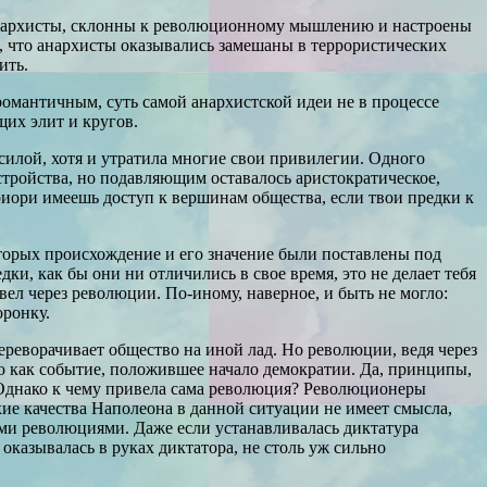
к анархисты, склонны к революционному мышлению и настроены
, что анархисты оказывались замешаны в террористических
ить.
 романтичным, суть самой анархистской идеи не в процессе
щих элит и кругов.
силой, хотя и утратила многие свои привилегии. Одного
стройства, но подавляющим оставалось аристократическое,
приори имеешь доступ к вершинам общества, если твои предки к
оторых происхождение и его значение были поставлены под
и, как бы они ни отличились в свое время, это не делает тебя
вел через революции. По-иному, наверное, и быть не могло:
оронку.
реворачивает общество на иной лад. Но революции, ведя через
ю как событие, положившее начало демократии. Да, принципы,
 Однако к чему привела сама революция? Революционеры
кие качества Наполеона в данной ситуации не имеет смысла,
ими революциями. Даже если устанавливалась диктатура
казывалась в руках диктатора, не столь уж сильно