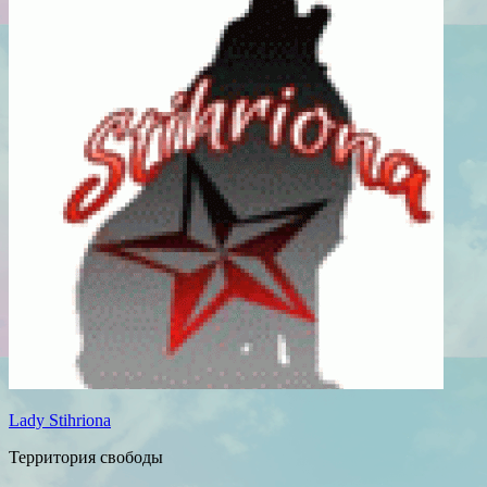
Lady Stihriona
Территория свободы