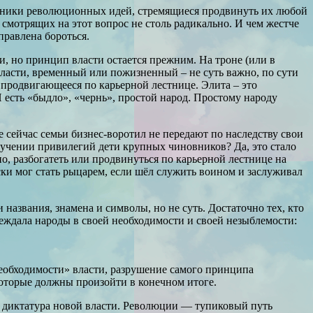
онники революционных идей, стремящиеся продвинуть их любой
мотрящих на этот вопрос не столь радикально. И чем жестче
правлена бороться.
, но принцип власти остается прежним. На троне (или в
й власти, временный или пожизненный – не суть важно, по сути
и продвигающееся по карьерной лестнице. Элита – это
 есть «быдло», «чернь», простой народ. Простому народу
 сейчас семьи бизнес-воротил не передают по наследству свои
учении привилегий дети крупных чиновников? Да, это стало
но, разбогатеть или продвинуться по карьерной лестнице на
ески мог стать рыцарем, если шёл служить воином и заслуживал
 названия, знамена и символы, но не суть. Достаточно тех, кто
убеждала народы в своей необходимости и своей незыблемости:
«необходимости» власти, разрушение самого принципа
 которые должны произойти в конечном итоге.
 и диктатура новой власти. Революции — тупиковый путь