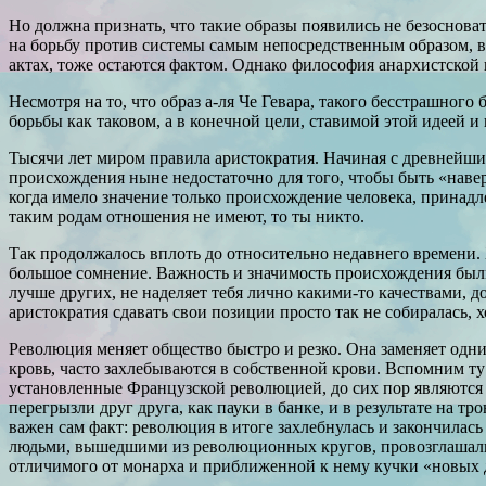
Но должна признать, что такие образы появились не безоснов
на борьбу против системы самым непосредственным образом, в
актах, тоже остаются фактом. Однако философия анархистской 
Несмотря на то, что образ а-ля Че Гевара, такого бесстрашног
борьбы как таковом, а в конечной цели, ставимой этой идеей и
Тысячи лет миром правила аристократия. Начиная с древнейших
происхождения ныне недостаточно для того, чтобы быть «наве
когда имело значение только происхождение человека, принадл
таким родам отношения не имеют, то ты никто.
Так продолжалось вплоть до относительно недавнего времени.
большое сомнение. Важность и значимость происхождения были 
лучше других, не наделяет тебя лично какими-то качествами, д
аристократия сдавать свои позиции просто так не собиралась, 
Революция меняет общество быстро и резко. Она заменяет одни
кровь, часто захлебываются в собственной крови. Вспомним 
установленные Французской революцией, до сих пор являются
перегрызли друг друга, как пауки в банке, и в результате на 
важен сам факт: революция в итоге захлебнулась и закончила
людьми, вышедшими из революционных кругов, провозглашались
отличимого от монарха и приближенной к нему кучки «новых д