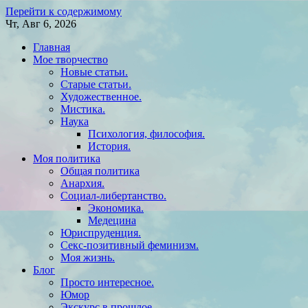
Перейти к содержимому
Чт, Авг 6, 2026
Главная
Мое творчество
Новые статьи.
Старые статьи.
Художественное.
Мистика.
Наука
Психология, философия.
История.
Моя политика
Общая политика
Анархия.
Социал-либертанство.
Экономика.
Медецина
Юриспруденция.
Секс-позитивный феминизм.
Моя жизнь.
Блог
Просто интересное.
Юмор
Экскурс в прошлое