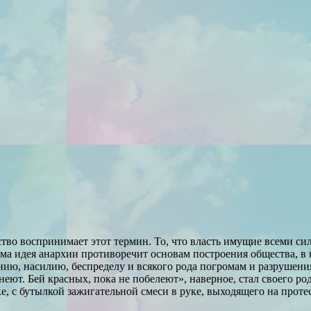
ство воспринимает этот термин. То, что власть имущие всеми си
ма идея анархии противоречит основам построения общества, в 
нию, насилию, беспределу и всякого рода погромам и разрушени
неют. Бей красных, пока не побелеют», наверное, стал своего р
ке, с бутылкой зажигательной смеси в руке, выходящего на проте