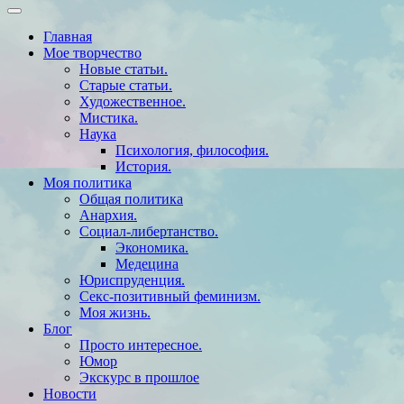
Главная
Мое творчество
Новые статьи.
Старые статьи.
Художественное.
Мистика.
Наука
Психология, философия.
История.
Моя политика
Общая политика
Анархия.
Социал-либертанство.
Экономика.
Медецина
Юриспруденция.
Секс-позитивный феминизм.
Моя жизнь.
Блог
Просто интересное.
Юмор
Экскурс в прошлое
Новости