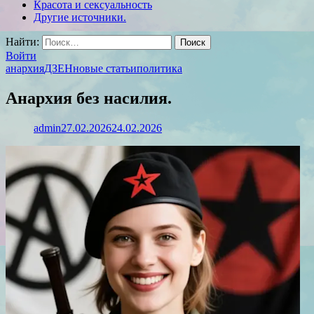
Красота и сексуальность
Другие источники.
Найти:
Войти
анархия
ДЗЕН
новые статьи
политика
Анархия без насилия.
admin
27.02.2026
24.02.2026