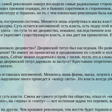
ах самой революции наверх восходили самые радикальные стор
щих прежние порядки, но и бывших соратников и сторонников, с
иктатуру и тиранию, на то, с чем изначально революция была на
 построения системы. Меняется лишь атрибутика и маска власти
руктуры. Суть остается неизменной: есть власть, есть лидер это
 элита – по сути то же дворянство, неважно, наследственное ил
и укрепляет существующую власть, и она дает им привилегии. И
анимало дворянство? Дворянский титул был наследным. Но разве
дения? Не имеют ли привилегии в продвижении по службе и пол
ать. Сейчас можно подняться с нуля, с низов, пусть это и слож
гда дворянский титул даровали за заслуги? Крестьянин теоретич
хватало.
а оставалась неизменной. Менялись лишь форма, маска, лозунги и
о нарушение оного приведет к «концу света». Но власть всегда 
т суть власти. Смена же самого устройства общества, отказ от 
рхи», на «чернь» и «элиту» — вот истинная задача тех перемен,
 на другие. Чем кровавее революция, тем жестче будет тирания