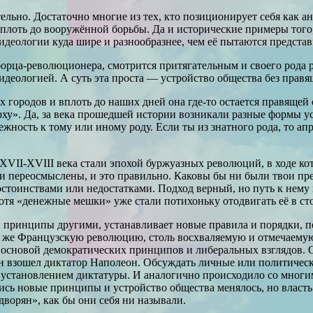
ательно. Достаточно многие из тех, кто позиционирует себя ка
плоть до вооружённой борьбы. Да и исторические примеры того
идеологии куда шире и разнообразнее, чем её пытаются представ
о борца-революционера, смотрится притягательным и своего рода
 идеологией. А суть эта проста — устройство общества без правя
 городов и вплоть до наших дней она где-то остается правящей 
рху». Да, за века прошедшей истории возникали разные формы у
ежность к тому или иному роду. Если ты из знатного рода, то а
 XVII-XVIII века стали эпохой буржуазных революций, в ходе к
переосмыслены, и это правильно. Каковы бы ни были твои предк
остоинствами или недостатками. Подход верный, но путь к нему 
хотя «денежные мешки» уже стали потихоньку отодвигать её в ст
 принципы другими, устанавливает новые правила и порядки, пе
ту же Французскую революцию, столь восхваляемую и отмечаему
 основой демократических принципов и либеральных взглядов.
трон взошел диктатор Наполеон. Обсуждать личные или политичес
сь установлением диктатуры. И аналогично происходило со мног
 новые принципы и устройство общества менялось, но власть о
ворян», как бы они себя ни называли.