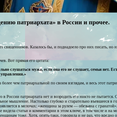
ению патриархата» в России и прочее.
их священников. Казалось бы, и поднадоело про них писать, но 
ев. Вот прямая его цитата:
ьно слушаться мужа, если она его не слушает, семьи нет. Ес
 управления.»
а более чем патриархальной по своим взглядам, и весь этот патр
 в России патриархата нет и возродить его никто не пытается. С
ьное мышление. Настолько глубоко и старательно въевшееся в г
оявляется в мелочах: «женщина за рулем — обезьяна с гранатой»,
же видела статьи и комментарии в этом ключе, в том числе и на м
щинам тоже. Хотя, опять-таки, говорила и не раз, что вредно о