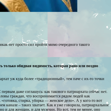
никак нет просто сил пройти мимо очередного такого
ть только обидная видимость, которая рано или поздно
иархат уж куда более «традиционный», тем паче с их-то точки
 первым даже соглашусь: как такового патриархата сейчас нет.
оловы граждан, что воспринимается рядом людей как
 «готовка, стирка, уборка — женское дело». А у кого-то вот
оем канале – таких хватает. Как я уже говорила, патриархальное
но и для женщин, и для мужчин. Но вот, тем не менее, оно