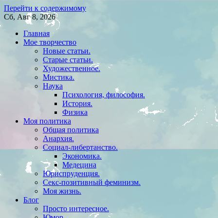
Перейти к содержимому
Сб, Авг 8, 2026
Главная
Мое творчество
Новые статьи.
Старые статьи.
Художественное.
Мистика.
Наука
Психология, философия.
История.
Физика
Моя политика
Общая политика
Анархия.
Социал-либертанство.
Экономика.
Медецина
Юриспруденция.
Секс-позитивный феминизм.
Моя жизнь.
Блог
Просто интересное.
Юмор