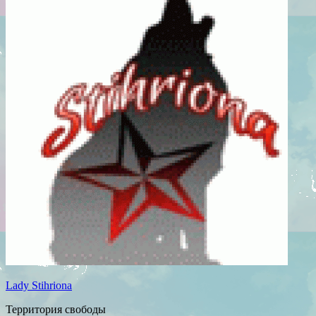
Lady Stihriona
Территория свободы