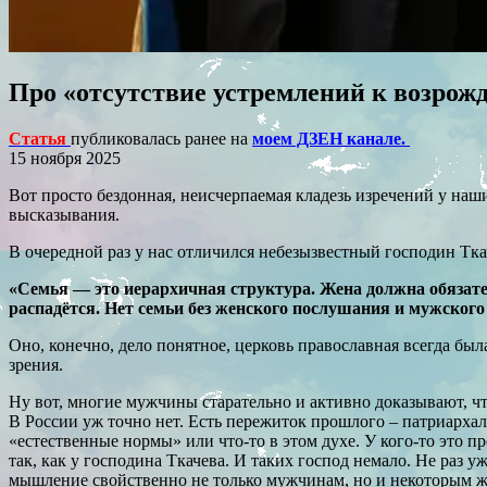
Про «отсутствие устремлений к возрожд
Статья
публиковалась ранее на
моем ДЗЕН канале.
15 ноября 2025
Вот просто бездонная, неисчерпаемая кладезь изречений у наш
высказывания.
В очередной раз у нас отличился небезызвестный господин Ткач
«Семья — это иерархичная структура. Жена должна обязател
распадётся. Нет семьи без женского послушания и мужского
Оно, конечно, дело понятное, церковь православная всегда был
зрения.
Ну вот, многие мужчины старательно и активно доказывают, что
В России уж точно нет. Есть пережиток прошлого – патриархал
«естественные нормы» или что-то в этом духе. У кого-то это пр
так, как у господина Ткачева. И таких господ немало. Не раз у
мышление свойственно не только мужчинам, но и некоторым жен