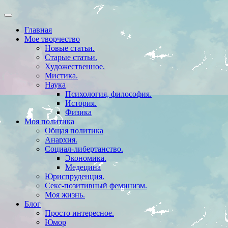
Главная
Мое творчество
Новые статьи.
Старые статьи.
Художественное.
Мистика.
Наука
Психология, философия.
История.
Физика
Моя политика
Общая политика
Анархия.
Социал-либертанство.
Экономика.
Медецина
Юриспруденция.
Секс-позитивный феминизм.
Моя жизнь.
Блог
Просто интересное.
Юмор