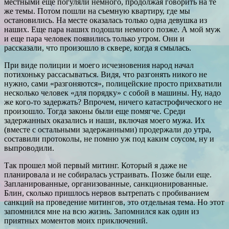
местными еще погуляли немного, продолжая говорить на те
же темы. Потом пошли на съемную квартиру, где мы
остановились. На месте оказалась только одна девушка из
наших. Еще пара наших подошли немного позже. А мой муж
и еще пара человек появились только утром. Они и
рассказали, что произошло в сквере, когда я смылась.
При виде полиции и моего исчезновения народ начал
потихоньку рассасываться. Видя, что разгонять никого не
нужно, сами «разгоняются», полицейские просто прихватили
несколько человек «для порядку» с собой в машины. Ну, надо
же кого-то задержать? Впрочем, ничего катастрофического не
произошло. Тогда законы были еще помягче. Среди
задержанных оказались и наши, включая моего мужа. Их
(вместе с остальными задержанными) продержали до утра,
составили протоколы, не помню уж под каким соусом, ну и
выпроводили.
Так прошел мой первый митинг. Который я даже не
планировала и не собиралась устраивать. Позже были еще.
Запланированные, организованные, санкционированные.
Блин, сколько пришлось нервов вытрепать с пробиванием
санкций на проведение митингов, это отдельная тема. Но этот
запомнился мне на всю жизнь. Запомнился как один из
приятных моментов моих приключений.