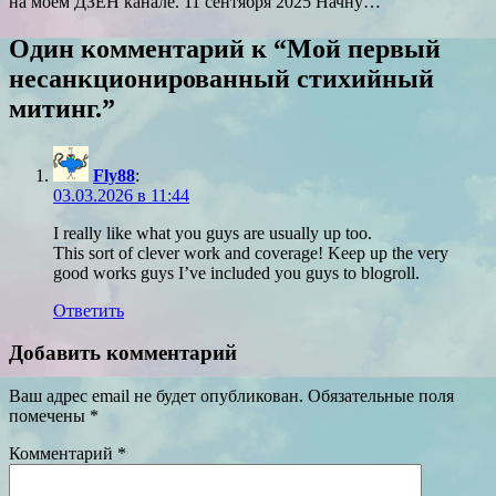
на моем ДЗЕН канале. 11 сентября 2025 Начну…
Один комментарий к “
Мой первый
несанкционированный стихийный
митинг.
”
Fly88
:
03.03.2026 в 11:44
I really like what you guys are usually up too.
This sort of clever work and coverage! Keep up the very
good works guys I’ve included you guys to blogroll.
Ответить
Добавить комментарий
Ваш адрес email не будет опубликован.
Обязательные поля
помечены
*
Комментарий
*