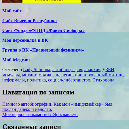
Мой сайт.
Сайт Вечевая Республика
Сайт Фонда «ФППД «Факел Свободы»
Моя персоналка в ВК
Группа в ВК «Правильный феминизм»
Мой telegram
Отмечено
Lady Stihriona
,
автобиография
,
анархия
,
ДЗЕН
,
мемуары
,
митинг
,
моя жизнь
,
несанкционированный митинг
,
неформалы
,
политика
,
социал-либертанство
,
Стихриона
Навигация по записям
Немного автобиографии. Как мой «имиджмейкер» был
послан далеко и надолго.
Мое первое знакомство с Ярославлем.
Связанные записи