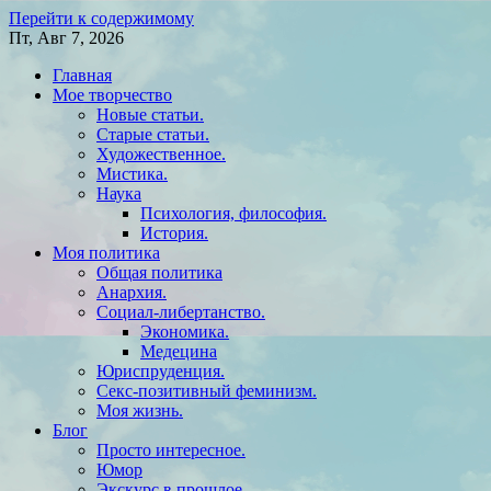
Перейти к содержимому
Пт, Авг 7, 2026
Главная
Мое творчество
Новые статьи.
Старые статьи.
Художественное.
Мистика.
Наука
Психология, философия.
История.
Моя политика
Общая политика
Анархия.
Социал-либертанство.
Экономика.
Медецина
Юриспруденция.
Секс-позитивный феминизм.
Моя жизнь.
Блог
Просто интересное.
Юмор
Экскурс в прошлое