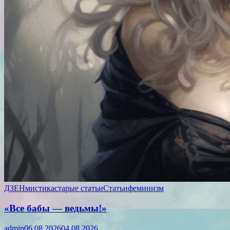
ДЗЕН
мистика
старые статьи
Статьи
феминизм
«Все бабы — ведьмы!»
admin
06.08.2026
04.08.2026