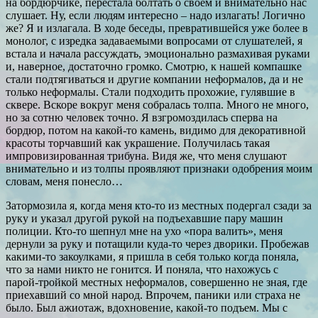
на бордюрчике, перестала болтать о своем и внимательно нас
слушает. Ну, если людям интересно – надо излагать! Логично
же? Я и излагала. В ходе беседы, превратившейся уже более в
монолог, с изредка задаваемыми вопросами от слушателей, я
встала и начала рассуждать, эмоционально размахивая руками
и, наверное, достаточно громко. Смотрю, к нашей компашке
стали подтягиваться и другие компании неформалов, да и не
только неформалы. Стали подходить прохожие, гулявшие в
сквере. Вскоре вокруг меня собралась толпа. Много не много,
но за сотню человек точно. Я взгромоздилась сперва на
бордюр, потом на какой-то камень, видимо для декоративной
красоты торчавший как украшение. Получилась такая
импровизированная трибуна. Видя же, что меня слушают
внимательно и из толпы проявляют признаки одобрения моим
словам, меня понесло…
Затормозила я, когда меня кто-то из местных подергал сзади за
руку и указал другой рукой на подъехавшие пару машин
полиции. Кто-то шепнул мне на ухо «пора валить», меня
дернули за руку и потащили куда-то через дворики. Пробежав
какими-то закоулками, я пришла в себя только когда поняла,
что за нами никто не гонится. И поняла, что нахожусь с
парой-тройкой местных неформалов, совершенно не зная, где
приехавший со мной народ. Впрочем, паники или страха не
было. Был ажиотаж, вдохновение, какой-то подъем. Мы с