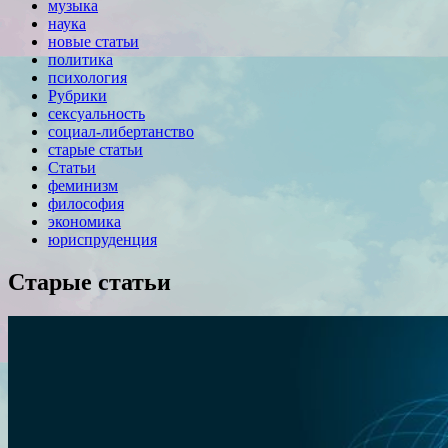
музыка
наука
новые статьи
политика
психология
Рубрики
сексуальность
социал-либертанство
старые статьи
Статьи
феминизм
философия
экономика
юриспруденция
Старые статьи