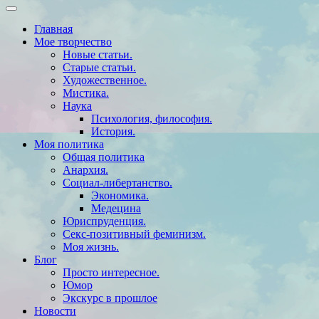
Главная
Мое творчество
Новые статьи.
Старые статьи.
Художественное.
Мистика.
Наука
Психология, философия.
История.
Моя политика
Общая политика
Анархия.
Социал-либертанство.
Экономика.
Медецина
Юриспруденция.
Секс-позитивный феминизм.
Моя жизнь.
Блог
Просто интересное.
Юмор
Экскурс в прошлое
Новости