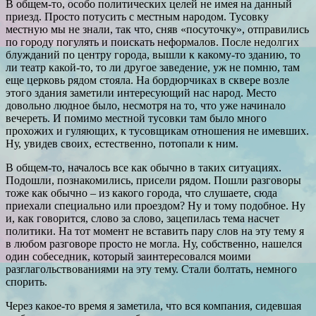
В общем-то, особо политических целей не имея на данный
приезд. Просто потусить с местным народом. Тусовку
местную мы не знали, так что, сняв «посуточку», отправились
по городу погулять и поискать неформалов. После недолгих
блужданий по центру города, вышли к какому-то зданию, то
ли театр какой-то, то ли другое заведение, уж не помню, там
еще церковь рядом стояла. На бордюрчиках в сквере возле
этого здания заметили интересующий нас народ. Место
довольно людное было, несмотря на то, что уже начинало
вечереть. И помимо местной тусовки там было много
прохожих и гуляющих, к тусовщикам отношения не имевших.
Ну, увидев своих, естественно, потопали к ним.
В общем-то, началось все как обычно в таких ситуациях.
Подошли, познакомились, присели рядом. Пошли разговоры
тоже как обычно – из какого города, что слушаете, сюда
приехали специально или проездом? Ну и тому подобное. Ну
и, как говорится, слово за слово, зацепилась тема насчет
политики. На тот момент не вставить пару слов на эту тему я
в любом разговоре просто не могла. Ну, собственно, нашелся
один собеседник, который заинтересовался моими
разглагольствованиями на эту тему. Стали болтать, немного
спорить.
Через какое-то время я заметила, что вся компания, сидевшая