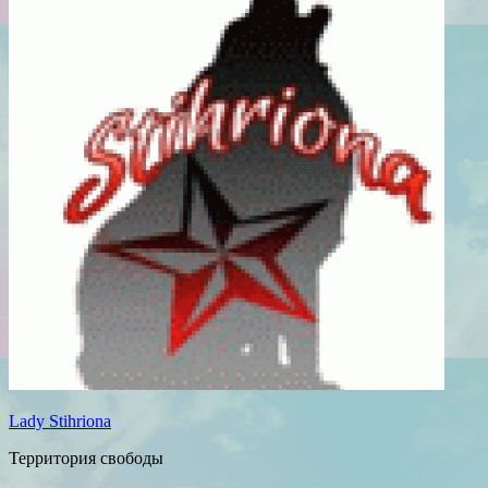
Lady Stihriona
Территория свободы