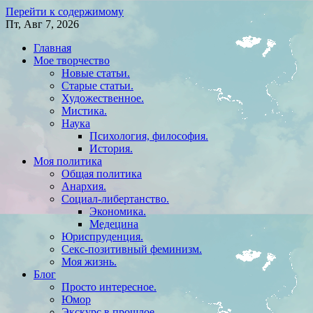
Перейти к содержимому
Пт, Авг 7, 2026
Главная
Мое творчество
Новые статьи.
Старые статьи.
Художественное.
Мистика.
Наука
Психология, философия.
История.
Моя политика
Общая политика
Анархия.
Социал-либертанство.
Экономика.
Медецина
Юриспруденция.
Секс-позитивный феминизм.
Моя жизнь.
Блог
Просто интересное.
Юмор
Экскурс в прошлое