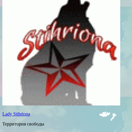
Lady Stihriona
Территория свободы