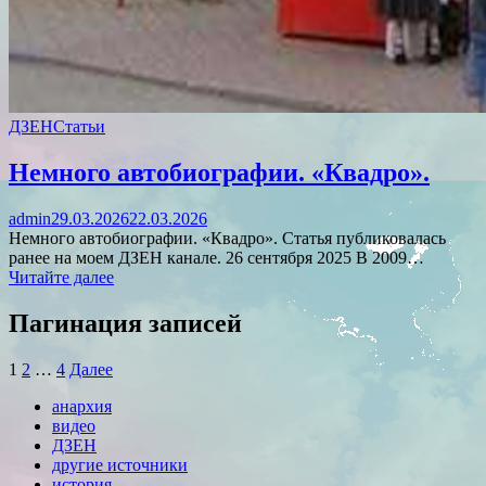
ДЗЕН
Статьи
Немного автобиографии. «Квадро».
admin
29.03.2026
22.03.2026
Немного автобиографии. «Квадро». Статья публиковалась
ранее на моем ДЗЕН канале. 26 сентября 2025 В 2009…
Читайте далее
Пагинация записей
1
2
…
4
Далее
анархия
видео
ДЗЕН
другие источники
история