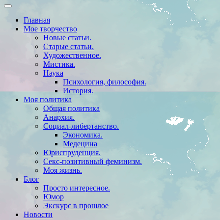
Главная
Мое творчество
Новые статьи.
Старые статьи.
Художественное.
Мистика.
Наука
Психология, философия.
История.
Моя политика
Общая политика
Анархия.
Социал-либертанство.
Экономика.
Медецина
Юриспруденция.
Секс-позитивный феминизм.
Моя жизнь.
Блог
Просто интересное.
Юмор
Экскурс в прошлое
Новости